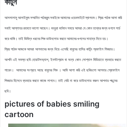
কার্টুন
আসসালামু আলাইকুম সম্মানিত পাঠকবৃন্দ সবাইকে আমাদের ওয়েবসাইটে স্বাগতম। প্রিয় পাঠক আসা করি
সবাই আল্লাহর রহমতে ভালো আছেন। বন্ধুরা বর্তমান সময়ে আমরা যে কোন তথ্যের জন্য গুগলে সার্চ
করে থাকি। তাই ভিবিন্ন ধরনের পিক ডাউনলোড করতে আমাদের গুগলের সাহায্য নিতে হয়।
আমরা আপনাদের জন্য নিয়ে এসেছি বাবুদের হাসির কার্টুন
প্রফাইল
পিকচার।
প্রিয় পাঠক আজকে
আপনি এই সমস্ত ছবি হোয়াটসঅ্যাপ, ইনস্টাগ্রাম বা অন্য কোন সোশ্যাল মিডিয়াতে ব্যবহার করতে
পারেন। আমাদের সংগ্রহে আছে বাবুদের পিক
। আমি আশা করি এই ছবিগুলো আপনার প্রোফাইল
পিকচার হিসেবে ব্যবহার করতে কাজে লাগবে। তাই দেরি না করে ডাউনলোড করুন
আপনার পছন্দের
ছবি।
pictures of babies smiling
cartoon