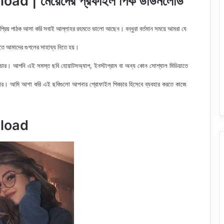
d | মেয়েদের প্রফাইল পিক ডাউনলোড
 প্রিয় পাঠক আসা করি সবাই আল্লাহর রহমতে ভালো আছেন। বন্ধুরা বর্তমান সময়ে আমরা যে
রতে আমাদের গুগলের সাহায্য নিতে হয়।
ার। আপনি এই সমস্ত ছবি হোয়াটসঅ্যাপ, ইনস্টাগ্রাম বা অন্য কোন সোশ্যাল মিডিয়াতে
ার
। আমি আশা করি এই ছবিগুলো আপনার প্রোফাইল পিকচার হিসেবে ব্যবহার করতে কাজে
nload