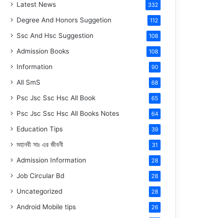
Latest News
332
Degree And Honors Suggetion
112
Ssc And Hsc Suggestion
108
Admission Books
108
Information
90
All SmS
68
Psc Jsc Ssc Hsc All Book
65
Psc Jsc Ssc Hsc All Books Notes
64
Education Tips
39
মহানবী
সাঃ
এর জীবনী
31
Admission Information
28
Job Circular Bd
28
Uncategorized
28
Android Mobile tips
26