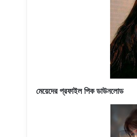
মেয়েদের প্রফাইল পিক ডাউনলোড