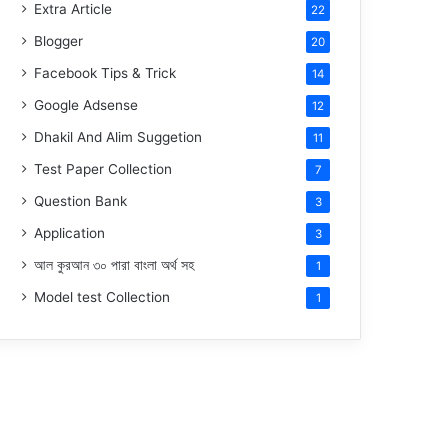
Extra Article
22
Blogger
20
Facebook Tips & Trick
14
Google Adsense
12
Dhakil And Alim Suggetion
11
Test Paper Collection
7
Question Bank
3
Application
3
আল কুরআন ৩০ পারা বাংলা অর্থ সহ
1
Model test Collection
1