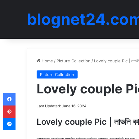
blognet24.co
Home
/
Picture Collection
/
Lovely couple Pic | লাভলি
Picture Collection
Lovely couple Pic 
Facebook
Pinterest
Last Updated: June 16, 2024
Messenger
Lovely couple Pic | লাভলি কা