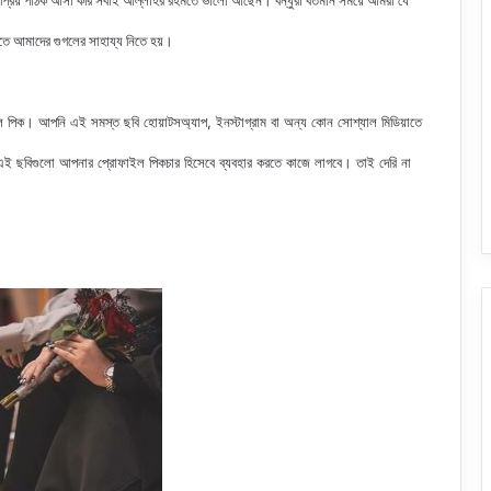
 প্রিয় পাঠক আসা করি সবাই আল্লাহর রহমতে ভালো আছেন। বন্ধুরা বর্তমান সময়ে আমরা যে
রতে আমাদের গুগলের সাহায্য নিতে হয়।
ল পিক
। আপনি এই সমস্ত ছবি হোয়াটসঅ্যাপ, ইনস্টাগ্রাম বা অন্য কোন সোশ্যাল মিডিয়াতে
 ছবিগুলো আপনার প্রোফাইল পিকচার হিসেবে ব্যবহার করতে কাজে লাগবে। তাই দেরি না