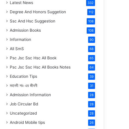
Latest News
332
Degree And Honors Suggetion
112
Ssc And Hsc Suggestion
108
Admission Books
108
Information
90
All SmS
68
Psc Jsc Ssc Hsc All Book
65
Psc Jsc Ssc Hsc All Books Notes
64
Education Tips
39
মহানবী
সাঃ
এর জীবনী
31
Admission Information
28
Job Circular Bd
28
Uncategorized
28
Android Mobile tips
26