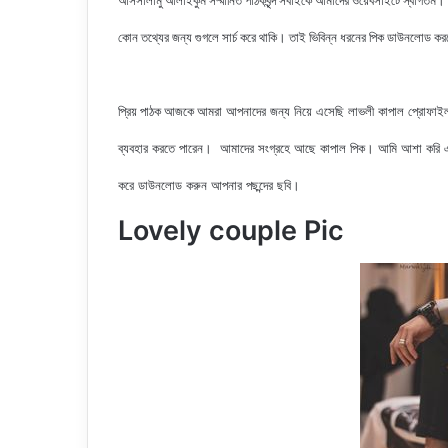
আসসালামু আলাইকুম সম্মানিত পাঠকবৃন্দ সবাইকে আমাদের ওয়েবসাইটে স্বাগতম।
কোন তথ্যের জন্য গুগলে সার্চ করে থাকি। তাই ভিবিন্ন ধরনের পিক ডাউনলোড ক
আমরা আপনাদের জন্য নিয়ে এসেছি
লাভলী কাপাল প্রোফাই
প্রিয় পাঠক আজকে
ব্যবহার করতে পারেন। আমাদের সংগ্রহে আছে
কাপাল পিক
। আমি আশা করি এই
করে ডাউনলোড করুন আপনার পছন্দের ছবি।
Lovely couple Pic