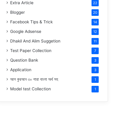
Extra Article
22
Blogger
20
Facebook Tips & Trick
14
Google Adsense
12
Dhakil And Alim Suggetion
11
Test Paper Collection
7
Question Bank
3
Application
3
আল কুরআন ৩০ পারা বাংলা অর্থ সহ
1
Model test Collection
1