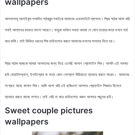
wallpapers
আসসালামু আলাইকুম সম্মানিত পাঠকবৃন্দ সবাইকে আমাদের ওয়েবসাইটে স্বাগতম। প্রিয় পাঠক আসা করি
সবাই আল্লাহর রহমতে ভালো আছেন। বন্ধুরা বর্তমান সময়ে আমরা যে কোন তথ্যের জন্য গুগলে সার্চ
করে থাকি। তাই ভিবিন্ন ধরনের পিক ডাউনলোড করতে আমাদের গুগলের সাহায্য নিতে হয়।
আমরা আপনাদের জন্য নিয়ে এসেছি
কাপাল প্রোফাইল পিক
। আপনি এই সমস্ত
প্রিয় পাঠক আজকে
ছবি হোয়াটসঅ্যাপ, ইনস্টাগ্রাম বা অন্য কোন সোশ্যাল মিডিয়াতে ব্যবহার করতে পারেন। আমাদের
সংগ্রহে আছে
কাপাল পিক
। আমি আশা করি এই ছবিগুলো আপনার প্রোফাইল পিকচার হিসেবে
ব্যবহার করতে কাজে লাগবে। তাই দেরি না করে ডাউনলোড করুন আপনার পছন্দের ছবি।
Sweet couple pictures
wallpapers