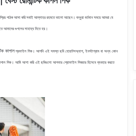
্ট রোমান্টিক কাপল পিক
 প্রিয় পাঠক আসা করি সবাই আল্লাহর রহমতে ভালো আছেন। বন্ধুরা বর্তমান সময়ে আমরা যে
রতে আমাদের গুগলের সাহায্য নিতে হয়।
টিক কাপাল
প্রফাইল
পিক
। আপনি এই সমস্ত ছবি হোয়াটসঅ্যাপ, ইনস্টাগ্রাম বা অন্য কোন
াপাল
পিক
। আমি আশা করি এই ছবিগুলো আপনার প্রোফাইল পিকচার হিসেবে ব্যবহার করতে