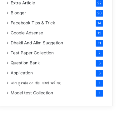
Extra Article
22
Blogger
20
Facebook Tips & Trick
14
Google Adsense
12
Dhakil And Alim Suggetion
11
Test Paper Collection
7
Question Bank
3
Application
3
আল কুরআন ৩০ পারা বাংলা অর্থ সহ
1
Model test Collection
1