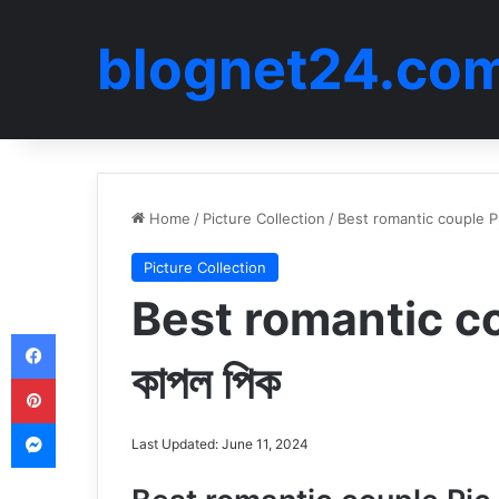
blognet24.co
Home
/
Picture Collection
/
Best romantic couple Pic | 
Picture Collection
Best romantic coupl
Facebook
কাপল পিক
Pinterest
Messenger
Last Updated: June 11, 2024