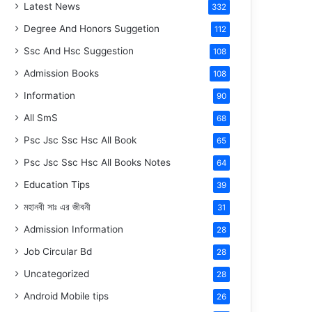
Latest News
332
Degree And Honors Suggetion
112
Ssc And Hsc Suggestion
108
Admission Books
108
Information
90
All SmS
68
Psc Jsc Ssc Hsc All Book
65
Psc Jsc Ssc Hsc All Books Notes
64
Education Tips
39
মহানবী
সাঃ
এর জীবনী
31
Admission Information
28
Job Circular Bd
28
Uncategorized
28
Android Mobile tips
26