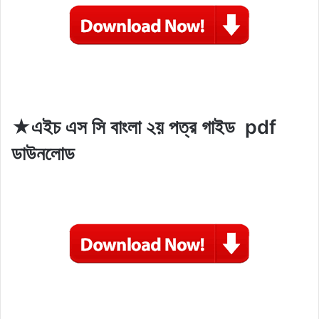
★এইচ এস সি বাংলা ২য় পত্র গাইড pdf
ডাউনলোড