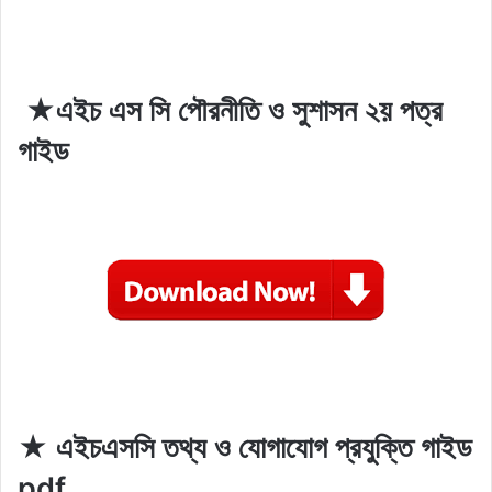
★এইচ এস সি পৌরনীতি ও সুশাসন ২য় পত্র
গাইড
★ এইচএসসি তথ্য ও যোগাযোগ প্রযুক্তি গাইড
pdf