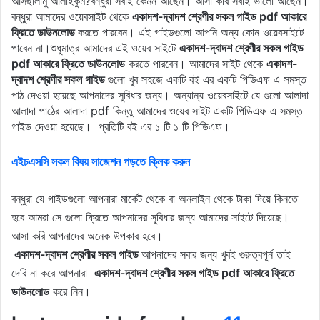
আসছালামু আলাইকুম?বন্ধুরা সবাই কেমন আছেন। আসা করি সবাই ভালো আছেন।
বন্ধুরা আমাদের ওয়েবসাইট থেকে
একাদশ-দ্বাদশ শ্রেণীর সকল গাইড pdf আকারে
ফ্রিতে ডাউনলোড
করতে পারবেন। এই গাইডগুলো আপনি অন্য কোন ওয়েবসাইটে
পাবেন না।শুধুমাত্র আমাদের এই ওয়েব সাইটে
একাদশ-দ্বাদশ শ্রেণীর সকল গাইড
pdf আকারে ফ্রিতে ডাউনলোড
করতে পারবেন। আমাদের সাইট থেকে
একাদশ-
দ্বাদশ শ্রেণীর সকল গাইড
গুলো খুব সহজে একটি বই এর একটি পিডিএফ এ সমস্ত
পাঠ দেওয়া হয়েছে আপনাদের সুবিধার জন্য। অন্যান্য ওয়েবসাইটে যে গুলো আলাদা
আলাদা পাঠের আলাদা pdf কিন্তু আমাদের ওয়েব সাইট একটি পিডিএফ এ সমস্ত
গাইড দেওয়া হয়েছে। প্রতিটি বই এর ১ টি ১ টি পিডিএফ।
এইচএসসি সকল বিষয় সাজেশন পড়তে ক্লিক করুন
বন্ধুরা যে গাইডগুলো আপনারা মার্কেট থেকে বা অনলাইন থেকে টাকা দিয়ে কিনতে
হবে আমরা সে গুলো ফ্রিতে আপনাদের সুবিধার জন্য আমাদের সাইটে দিয়েছে।
আসা করি আপনাদের অনেক উপকার হবে।
একাদশ-দ্বাদশ শ্রেণীর সকল গাইড
আপনাদের সবার জন্য খুবই গুরুত্বপূর্ন তাই
দেরি না করে আপনারা
একাদশ-দ্বাদশ শ্রেণীর সকল গাইড pdf আকারে ফ্রিতে
ডাউনলোড
করে নিন।