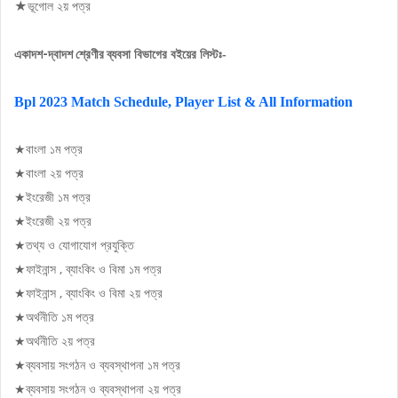
★ভূগােল ২য় পত্র
ব্যবসা বিভাগের বইয়ের লিস্টঃ-
একাদশ-দ্বাদশ শ্রেণীর
Bpl 2023 Match Schedule, Player List & All Information
★বাংলা ১ম পত্র
★বাংলা ২য় পত্র
★ইংরেজী ১ম পত্র
★ইংরেজী ২য় পত্র
★তথ্য ও যােগাযােগ প্রযুক্তি
★ফাইনান্স , ব্যাংকিং ও বিমা ১ম পত্র
★ফাইনান্স , ব্যাংকিং ও বিমা ২য় পত্র
★অর্থনীতি ১ম পত্র
★অর্থনীতি ২য় পত্র
★ব্যবসায় সংগঠন ও ব্যবস্থাপনা ১ম পত্র
★ব্যবসায় সংগঠন ও ব্যবস্থাপনা ২য় পত্র