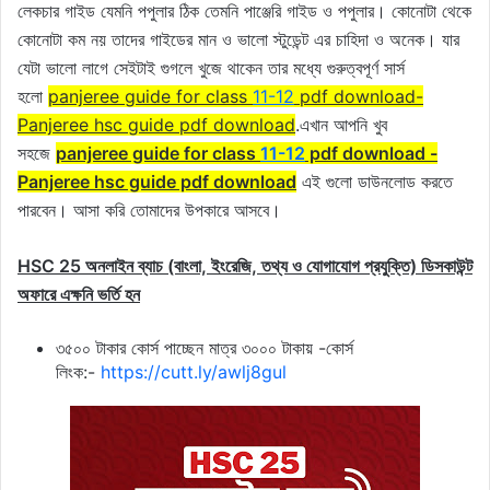
লেকচার গাইড যেমনি পপুলার ঠিক তেমনি পাঞ্জেরি গাইড ও পপুলার। কোনোটা থেকে
কোনোটা কম নয় তাদের গাইডের মান ও ভালো স্টুডেন্ট এর চাহিদা ও অনেক। যার
যেটা ভালো লাগে সেইটাই গুগলে খুজে থাকেন তার মধ্যে গুরুত্বপূর্ণ সার্স
হলো
panjeree guide for class
11-12
pdf download-
Panjeree hsc guide pdf download
.এখান আপনি খুব
সহজে
panjeree guide for class
11-12
pdf download -
Panjeree hsc guide pdf download
এই গুলো ডাউনলোড করতে
পারবেন। আসা করি তোমাদের উপকারে আসবে।
HSC 25 অনলাইন ব্যাচ (বাংলা, ইংরেজি, তথ্য ও যোগাযোগ প্রযুক্তি) ডিসকাউন্ট
অফারে এক্ষনি ভর্তি হন
৩৫০০ টাকার কোর্স পাচ্ছেন মাত্র ৩০০০ টাকায় -কোর্স
লিংক:-
https://cutt.ly/awlj8gul