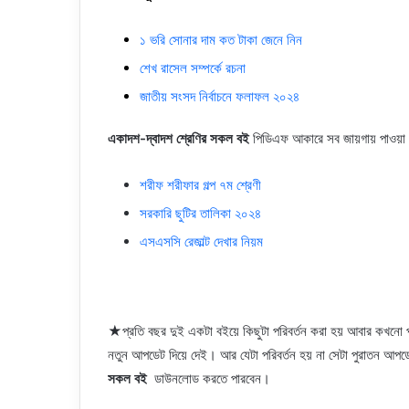
১ ভরি সোনার দাম কত টাকা জেনে নিন
শেখ রাসেল সম্পর্কে রচনা
জাতীয় সংসদ নির্বাচনে ফলাফল ২০২৪
একাদশ-দ্বাদশ শ্রেণির সকল বই
পিডিএফ আকারে সব জায়গায় পাওয়া য
শরীফ শরীফার গল্প ৭ম শ্রেণী
সরকারি ছুটির তালিকা ২০২৪
এসএসসি রেজাল্ট দেখার নিয়ম
★প্রতি বছর দুই একটা বইয়ে কিছুটা পরিবর্তন করা হয় আবার কখনো পর
নতুন আপডেট দিয়ে দেই। আর যেটা পরিবর্তন হয় না সেটা পুরাতন আ
সকল বই
ডাউনলোড করতে পারবেন।