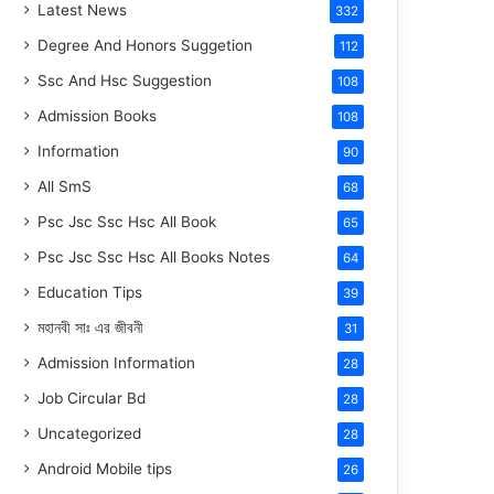
Latest News
332
Degree And Honors Suggetion
112
Ssc And Hsc Suggestion
108
Admission Books
108
Information
90
All SmS
68
Psc Jsc Ssc Hsc All Book
65
Psc Jsc Ssc Hsc All Books Notes
64
Education Tips
39
মহানবী
সাঃ
এর জীবনী
31
Admission Information
28
Job Circular Bd
28
Uncategorized
28
Android Mobile tips
26