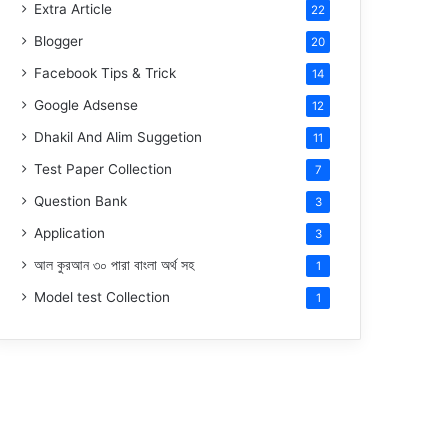
Extra Article
22
Blogger
20
Facebook Tips & Trick
14
Google Adsense
12
Dhakil And Alim Suggetion
11
Test Paper Collection
7
Question Bank
3
Application
3
আল কুরআন ৩০ পারা বাংলা অর্থ সহ
1
Model test Collection
1