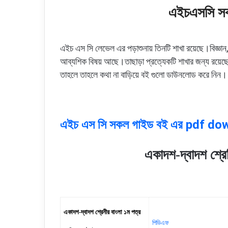
এইচএসসি স
এইচ এস সি লেভেল এর পড়াশুনায় তিনটি শাখা রয়েছে।বিজ্ঞান, 
আব্যশিক বিষয় আছে।তাছাড়া প্রত্যেকটি শাখার জন্য রয়ে
তাহলে তাহলে কথা না বাড়িয়ে বই গুলো ডাউনলোড করে নিন।
এইচ এস সি সকল গাইড বই এর pdf do
একাদশ-দ্বাদশ শ্
একাদশ-দ্বাদশ শ্রেনীর বাংলা ১ম পত্র
পিডিএফ