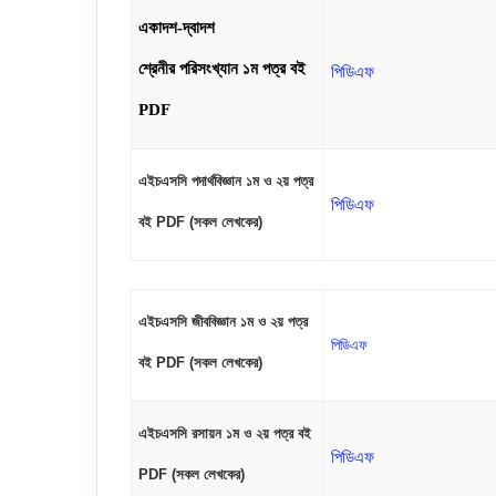
একাদশ-দ্বাদশ
শ্রেনীর
পরিসংখ্যান ১ম পত্র বই
পিডিএফ
PDF
এইচএসসি পদার্থবিজ্ঞান ১ম ও ২য় পত্র
পিডিএফ
বই PDF (সকল লেখকের)
এইচএসসি জীববিজ্ঞান ১ম ও ২য় পত্র
পিডিএফ
বই PDF (সকল লেখকের)
এইচএসসি রসায়ন ১ম ও ২য় পত্র বই
পিডিএফ
PDF (সকল লেখকের)