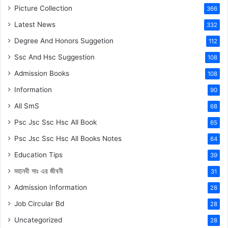
Picture Collection
366
Latest News
332
Degree And Honors Suggetion
112
Ssc And Hsc Suggestion
108
Admission Books
108
Information
90
All SmS
68
Psc Jsc Ssc Hsc All Book
65
Psc Jsc Ssc Hsc All Books Notes
64
Education Tips
39
মহানবী
সাঃ
এর জীবনী
31
Admission Information
28
Job Circular Bd
28
Uncategorized
28