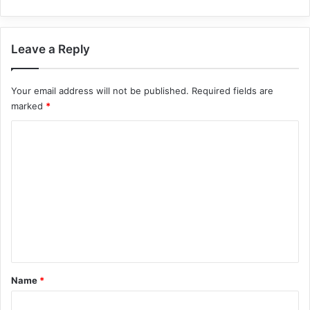
Leave a Reply
Your email address will not be published.
Required fields are
marked
*
C
o
m
m
e
n
t
*
Name
*