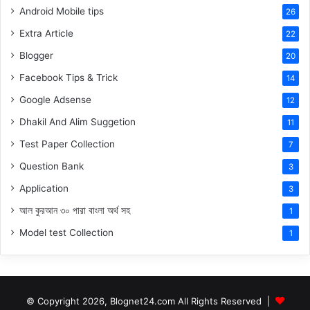
Android Mobile tips
26
Extra Article
22
Blogger
20
Facebook Tips & Trick
14
Google Adsense
12
Dhakil And Alim Suggetion
11
Test Paper Collection
7
Question Bank
3
Application
3
আল কুরআন ৩০ পারা বাংলা অর্থ সহ
1
Model test Collection
1
© Copyright 2026, Blognet24.com All Rights Reserved |