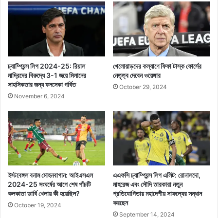
চ্যাম্পিয়ন্স লিগ 2024-25: রিয়াল
খেলোয়াড়দের কল্যাণে ফিফা টাস্ক ফোর্সের
মাদ্রিদের বিরুদ্ধে 3-1 জয়ে মিলানের
নেতৃত্ব দেবেন ওয়েঙ্গার
সাহসিকতার জন্য ফনসেকা গর্বিত
October 29, 2024
November 6, 2024
ইস্টবেঙ্গল বনাম মোহনবাগান: আইএসএল
এএফসি চ্যাম্পিয়ন্স লিগ এলিট: রোনালদো,
2024-25 সংঘর্ষের আগে শেষ পাঁচটি
মাহরেজ এবং সৌদি তারকারা নতুন
কলকাতা ডার্বি খেলায় কী হয়েছিল?
প্রতিযোগিতায় মহাদেশীয় সাফল্যের সন্ধান
করছেন
October 19, 2024
September 14, 2024