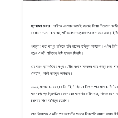
জুমবাংলা ডেস্ক :
দায়িত্ব নেওয়ার আড়াই বছরেই বিদায় নিয়েছেন কাজী হা
সংবাদ সম্মেলন করে আনুষ্ঠানিকভাবে পদত্যাগপত্র জমা দেন তারা। 
পদত্যাগ করে বন্ধুর গাড়িতে ইসি ছাড়েন হাবিবুল আউয়াল। এদিন তিনি ন
রঙের একটি গাড়িতেই ইসি ছাড়েন সিইসি।
এর আগে বৃহস্পতিবার দুপুর ১২টায় সংবাদ সম্মেলন করে পদত্যাগের ঘ
(সিইসি) কাজী হাবিবুল আউয়াল।
২০২২ সালের ২৬ ফেব্রুয়ারি সিইসি হিসেবে নিয়োগ পান সাবেক সিনিয়
অবসরপ্রাপ্ত ব্রিগেডিয়ার জেনারেল আহসান হাবীব খান, সাবেক জেলা 
সিনিয়র সচিব আনিছুর রহমান।
তারা নিয়োগের একদিন পর তৎকালীন প্রধান বিচারপতি হাসান ফয়েজ সি