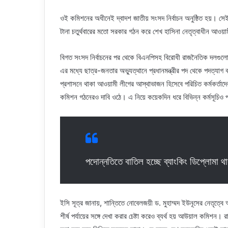
ওই কমিশনের অধীনেই দ্বাদশ জাতীয় সংসদ নির্বাচন অনুষ্ঠিত হয়। সে
টানা চতুর্থবারের মতো সরকার গঠন করে শেখ হাসিনা নেতৃত্বাধীন আওয়
বিগত সংসদ নির্বাচনের পর থেকে বিএনপিসহ বিরোধী রাজনৈতিক দলগুলো
এর মধ্যে ছাত্র-জনতার অভ্যুত্থানে প্রধানমন্ত্রীর পদ থেকে পদত্
প্রশাসনে থাকা আওয়ামী লীগের আস্থাভাজন হিসেবে পরিচিত কর্মকর্তাদের
কমিশন গঠনেরও দাবি ওঠে। এ নিয়ে কয়েকদিন ধরে বিভিন্ন কর্মসূচিও
পদোন্নতিতে বাতিল হচ্ছে ব্যাংকিং ডিপ্লোমা থ
ইসি সূত্র জানায়, শান্তিতে নোবেলজয়ী ড. মুহাম্মদ ইউনূসের নেতৃত্বে
শীর্ষ পর্যায়ের সঙ্গে দেখা করার চেষ্টা করেও ব্যর্থ হয় আউয়াল কমিশন।