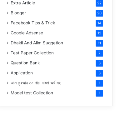
Extra Article
22
Blogger
20
Facebook Tips & Trick
14
Google Adsense
12
Dhakil And Alim Suggetion
11
Test Paper Collection
7
Question Bank
3
Application
3
আল কুরআন ৩০ পারা বাংলা অর্থ সহ
1
Model test Collection
1