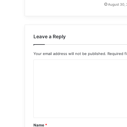
August 30,
Leave a Reply
Your email address will not be published.
Required f
C
o
m
m
e
n
t
*
Name
*