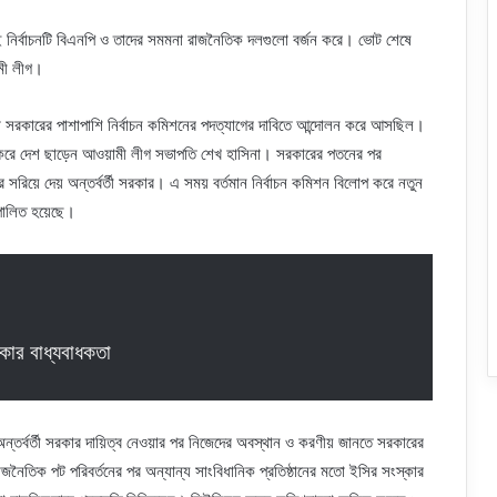
ই নির্বাচনটি বিএনপি ও তাদের সমমনা রাজনৈতিক দলগুলো বর্জন করে। ভোট শেষে
ামী লীগ।
 সরকারের পাশাপাশি নির্বাচন কমিশনের পদত্যাগের দাবিতে আন্দোলন করে আসছিল।
যাগ করে দেশ ছাড়েন আওয়ামী লীগ সভাপতি শেখ হাসিনা। সরকারের পতনের পর
 সরিয়ে দেয় অন্তর্বর্তী সরকার। এ সময় বর্তমান নির্বাচন কমিশন বিলোপ করে নতুন
 পালিত হয়েছে।
াকার বাধ্যবাধকতা
 অন্তর্বর্তী সরকার দায়িত্ব নেওয়ার পর নিজেদের অবস্থান ও করণীয় জানতে সরকারের
 রাজনৈতিক পট পরিবর্তনের পর অন্যান্য সাংবিধানিক প্রতিষ্ঠানের মতো ইসির সংস্কার