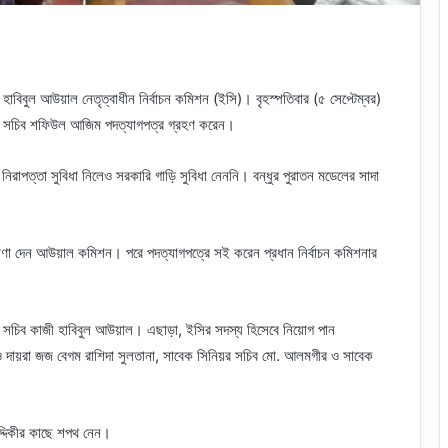
বিবুল আউয়াল নেতৃত্বাধীন নির্বাচন কমিশন (ইসি)। বৃহস্পতিবার (৫ সেপ্টেম্বর)
ইসি সচিব শফিউল আজিম পদত্যাগপত্র গ্রহণ করেন।
িরাপত্তা সুবিধা নিলেও সরকারি গাড়ি সুবিধা নেননি। বন্ধুর পুরাতন মডেলের সাদা
োষণা দেন আউয়াল কমিশন। পরে পদত্যাগপত্রে সই করেন প্রধান নির্বাচন কমিশনার
র সচিব কাজী হাবিবুল আউয়াল। এছাড়া, ইসির সদস্য হিসেবে নিয়োগ পান
ও দায়রা জজ বেগম রাশিদা সুলতানা, সাবেক সিনিয়র সচিব মো. আলমগীর ও সাবেক
দ্দিকীর কাছে শপথ নেন।