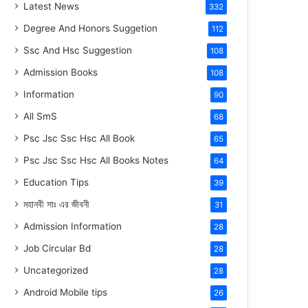
Latest News
332
Degree And Honors Suggetion
112
Ssc And Hsc Suggestion
108
Admission Books
108
Information
90
All SmS
68
Psc Jsc Ssc Hsc All Book
65
Psc Jsc Ssc Hsc All Books Notes
64
Education Tips
39
মহানবী
সাঃ
এর জীবনী
31
Admission Information
28
Job Circular Bd
28
Uncategorized
28
Android Mobile tips
26