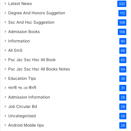
Latest News
332
Degree And Honors Suggetion
112
Ssc And Hsc Suggestion
108
Admission Books
108
Information
90
All SmS
68
Psc Jsc Ssc Hsc All Book
65
Psc Jsc Ssc Hsc All Books Notes
64
Education Tips
39
মহানবী
সাঃ
এর জীবনী
31
Admission Information
28
Job Circular Bd
28
Uncategorized
28
Android Mobile tips
26