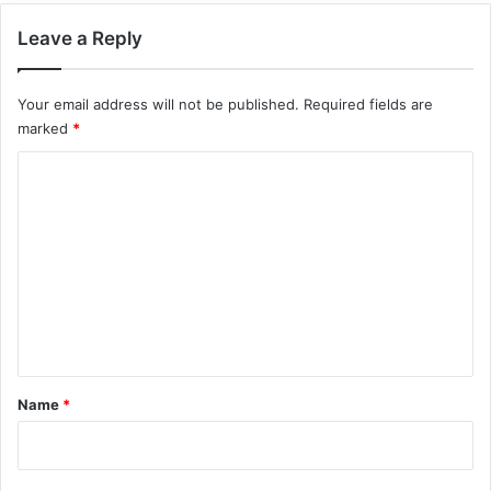
Leave a Reply
Your email address will not be published.
Required fields are
marked
*
C
o
m
m
e
n
t
*
Name
*