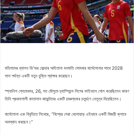
মহিলাদের ব্যালন ডি’অর হোল্ডার আইতানা বনমাতি সোমবার বার্সেলোনার সাথে 2028
সাল পর্যন্ত একটি নতুন চুক্তি স্বাক্ষর করেছেন।
স্প্যানিশ প্লেমেকার, 26, গত মৌসুমে চ্যাম্পিয়ন্স লিগের ফাইনালে গোল করেছিলেন কারণ
তিনি প্রভাবশালী কাতালান জায়ান্টদের একটি চাঞ্চল্যকর চতুর্গুণে নেতৃত্ব দিয়েছিলেন।
বার্সেলোনা এক বিবৃতিতে লিখেছে, “বিশ্বের সেরা খেলোয়াড় এইভাবে একটি বিজয়ী ক্লাবে
অবস্থান করছেন।”