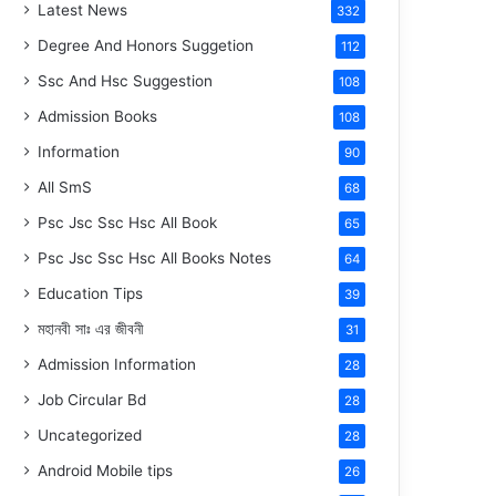
Latest News
332
Degree And Honors Suggetion
112
Ssc And Hsc Suggestion
108
Admission Books
108
Information
90
All SmS
68
Psc Jsc Ssc Hsc All Book
65
Psc Jsc Ssc Hsc All Books Notes
64
Education Tips
39
মহানবী
সাঃ
এর জীবনী
31
Admission Information
28
Job Circular Bd
28
Uncategorized
28
Android Mobile tips
26