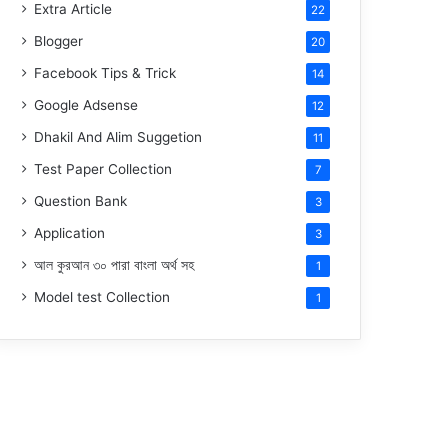
Extra Article
22
Blogger
20
Facebook Tips & Trick
14
Google Adsense
12
Dhakil And Alim Suggetion
11
Test Paper Collection
7
Question Bank
3
Application
3
আল কুরআন ৩০ পারা বাংলা অর্থ সহ
1
Model test Collection
1