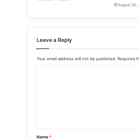
August 30,
Leave a Reply
Your email address will not be published.
Required f
C
o
m
m
e
n
t
*
Name
*