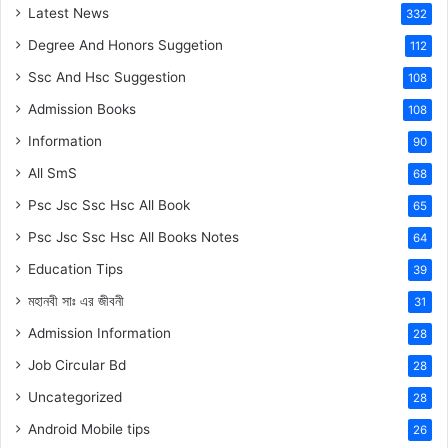
Latest News
332
Degree And Honors Suggetion
112
Ssc And Hsc Suggestion
108
Admission Books
108
Information
90
All SmS
68
Psc Jsc Ssc Hsc All Book
65
Psc Jsc Ssc Hsc All Books Notes
64
Education Tips
39
মহানবী
সাঃ
এর জীবনী
31
Admission Information
28
Job Circular Bd
28
Uncategorized
28
Android Mobile tips
26