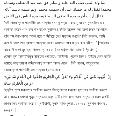
لما ولد النبي صلى الله عليه و سلم عق عنه عبد المطلب وسماه
محمدا فقيل له ما حملك على أن سميته محمدا ولم تسمه باسم آبائه
فقال أردت أن يحمده الله في السماء ويحمده الناس في الأرض
‘নবী সাল্লাল্লাহু আলাইহি ওয়াসাল্লাম যখন জন্মগ্রহণ করেন, আব্দুল মুত্তালিব তার
আকীকা করেন এবং তার নাম রাখেন মুহাম্মদ। তাঁকে জিজ্ঞেস করা হলো কিসে আপনাকে
তাঁর নাম বাবা-দাদার নামের সঙ্গে না মিলিয়ে রেখে মুহাম্মদ রাখতে? তিনি বললেন, আমি
চেয়েছি যাতে তার প্রশংসা আল্লাহ করেন আসমানে আর মানুষে করে যমীনে।’ [শাহরহুয
যারকানী আলা মুয়াত্তা মালেক, পৃ. ৫৫৮; ইবন আব্দিল বার, আল-ইস্তিয়াব।]
তেমনি মূসা আলাইহিমুস সালামের শরীয়তেও আকীকার প্রচলন ছিল। হাদীসে যেমন বর্ণিত
হয়েছে আবূ হুরায়রা রাদিয়াল্লাহু তা‘আলা আনহু থেকে। তিনি বলেন, রাসূলুল্লাহ
সাল্লাল্লাহু আলাইহি ওয়াসাল্লাম ইরশাদ করেন,
«إِنَّ الْيَهُودَ تَعُقُّ عَنِ الْغُلاَمِ وَلاَ تَعُقُّ عَنِ الْجَارِيَةِ فَعُقُّوا عَنِ الْغُلاَمِ شَاتَيْنِ
وَعَنِ الْجَارِيَةِ شَاةٌ»
‘ইহুদীরা পুত্র সন্তানের আকীকা করতো কিন্তু কন্যা সন্তান হলে তার আকীকা করতো
না। অতএব তোমরা পুত্র সন্তানের জন্য দু’টি ছাগল এবং কন্যা সন্তানের জন্য একটি
ছাগল দিয়ে আকীকা করো।’ [বাইহাকী, সুনান আল-কুবরা : ১৯৭৬০; মুসনাদ বাযযার :
৮৮৫৭।]