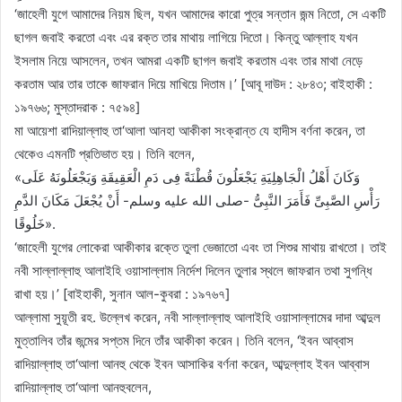
‘জাহেলী যুগে আমাদের নিয়ম ছিল, যখন আমাদের কারো পুত্র সন্তান জন্ম নিতো, সে একটি
ছাগল জবাই করতো এবং এর রক্ত তার মাথায় লাগিয়ে দিতো। কিন্তু আল্লাহ যখন
ইসলাম নিয়ে আসলেন, তখন আমরা একটি ছাগল জবাই করতাম এবং তার মাথা নেড়ে
করতাম আর তার তাকে জাফরান দিয়ে মাখিয়ে দিতাম।’ [আবূ দাউদ : ২৮৪৩; বাইহাকী :
১৯৭৬৬; মুস্তাদরাক : ৭৫৯৪]
মা আয়েশা রাদিয়াল্লাহু তা‘আলা আনহা আকীকা সংক্রান্ত যে হাদীস বর্ণনা করেন, তা
থেকেও এমনটি প্রতিভাত হয়। তিনি বলেন,
«وَكَانَ أَهْلُ الْجَاهِلِيَةِ يَجْعَلُونَ قُطْنَةً فِى دَمِ الْعَقِيقَةِ وَيَجْعَلُونَهُ عَلَى
رَأْسِ الصَّبِىِّ فَأَمَرَ النَّبِىُّ -صلى الله عليه وسلم- أَنْ يُجْعَلَ مَكَانَ الدَّمِ
خَلُوقًا».
‘জাহেলী যুগের লোকেরা আকীকার রক্তে তুলা ভেজাতো এবং তা শিশুর মাথায় রাখতো। তাই
নবী সাল্লাল্লাহু আলাইহি ওয়াসাল্লাম নির্দেশ দিলেন তুলার স্থলে জাফরান তথা সুগন্ধি
রাখা হয়।’ [বাইহাকী, সুনান আল-কুবরা : ১৯৭৬৭]
আল্লামা সুয়ূতী রহ. উল্লেখ করেন, নবী সাল্লাল্লাহু আলাইহি ওয়াসাল্লামের দাদা আব্দুল
মুত্তালিব তাঁর জন্মের সপ্তম দিনে তাঁর আকীকা করেন। তিনি বলেন, ‘ইবন আব্বাস
রাদিয়াল্লাহু তা‘আলা আনহু থেকে ইবন আসাকির বর্ণনা করেন, আব্দুল্লাহ ইবন আব্বাস
রাদিয়াল্লাহু তা‘আলা আনহুবলেন,