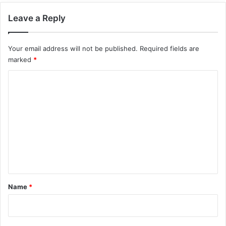
Leave a Reply
Your email address will not be published.
Required fields are
marked
*
C
o
m
m
e
n
t
*
Name
*