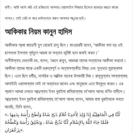
বানী
। আমি আশা করি এই ছবিগুলো আপনার প্রোফাইল পিকচার হিসেবে ব্যবহার করতে কাজে
লাগবে। তাই দেরি না করে ডাউনলোড করুন আপনার পছন্দের ছবি।
আকিকার নিয়ম কানুন হাদিস
আকীকার প্রথা জাহেলী যুগ থেকেই চালু ছিল। মাওয়ারদী বলেন, ‘আকীকা বলা হয় ওই
ছাগলকে ইসলাম পূর্বযুগে আরবা যা সন্তান ভূমিষ্ট হলে জবাই করত।’
অলীউল্লাহ দেহলভী রহ. বলেন, ‘জেনে রাখুন, আরবরা তাদের সন্তানের আকীকা করতো।
আকীকা তাদের মাঝে একটি গুরুত্বপূর্ণ ও অত্যাবশ্যকীয় বিষয় এবং সুন্নতে মুয়াক্কাদা
ছিল। এতে ছিল ধর্মীয়, নাগরিক ও আত্মিক অনেক উপকারী দিক। রাসূলুল্লাহ সাল্লাল্লাহু
আলাইহি ওয়াসাল্লাম তাই তা অব্যাহত রাখেন এবং মানুষকে এতে উদ্বুদ্ধ করেন। এর
প্রমাণ আমরা দেখতে আব্দুল্লাহ ইবন বুরাইদা রাদিয়াল্লাহু তা‘আলা আনহু বর্ণিত হাদীসে।
আব্দুল্লাহ ইবন বুরাইদা রাদিয়াল্লাহু তা‘আলা আনহু বলেন, আমার বাবা বুরাইদাকে বলতে
শুনেছি, তিনি বলেন,
«كُنَّا فِي الْجَاهِلِيَّةِ إِذَا وُلِدَ لِأَحَدِنَا غُلاَمٌ ذَبَحَ شَاةً وَلَطَخَ رَأْسَهُ بِدَمِهَا ،
فَلَمَّا جَاءَ اللَّهُ بِالإِسْلاَمِ كُنَّا نَذْبَحُ شَاةً ، وَنَحْلِقُ رَأْسَهُ وَنُلَطِّخُهُ
بِزَعْفَرَانٍ».