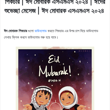
পিকচার | ঈদ মোবারক এসএমএস ২০২৪ | ঈদের
শুভেচ্ছা মেসেজ | ঈদ মোবারক এসএমএস ২০২৪
ঈদ মোবারক পিকচার
গুলো
ডাউনলোড
করতে পিকচার এর উপর চাপ দিয়ে ডাউনলোড
লেখায় ক্লিক করলে ডাউনলোড শুরু হয়ে যাবে।