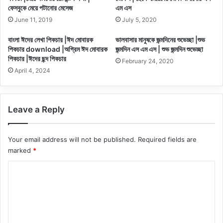
ফেসবুকে মেয়ে পটানোর মেসেজ
এম এস
June 11, 2019
July 5, 2020
বাংলা ঈদের লেখা পিকচার |ঈদ মোবারক
ভালবাসার মানুষকে জন্মদিনের শুভেচ্ছা |শুভ
পিকচার download |অগ্রিম ঈদ মোবারক
জন্মদিন এস এম এস | শুভ জন্মদিন শুভেচ্ছা
পিকচার |ঈদের ছন্দ পিকচার
February 24, 2020
April 4, 2024
Leave a Reply
Your email address will not be published.
Required fields are
marked
*
C
o
m
m