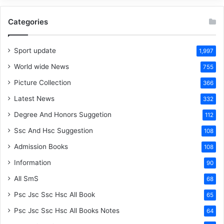
Categories
Sport update
1,997
World wide News
755
Picture Collection
366
Latest News
332
Degree And Honors Suggetion
112
Ssc And Hsc Suggestion
108
Admission Books
108
Information
90
All SmS
68
Psc Jsc Ssc Hsc All Book
65
Psc Jsc Ssc Hsc All Books Notes
64