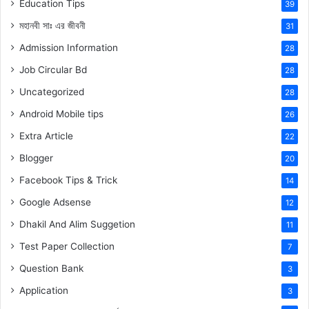
Education Tips
39
মহানবী
সাঃ
এর জীবনী
31
Admission Information
28
Job Circular Bd
28
Uncategorized
28
Android Mobile tips
26
Extra Article
22
Blogger
20
Facebook Tips & Trick
14
Google Adsense
12
Dhakil And Alim Suggetion
11
Test Paper Collection
7
Question Bank
3
Application
3