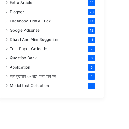
Extra Article
22
Blogger
20
Facebook Tips & Trick
14
Google Adsense
12
Dhakil And Alim Suggetion
11
Test Paper Collection
7
Question Bank
3
Application
3
আল কুরআন ৩০ পারা বাংলা অর্থ সহ
1
Model test Collection
1