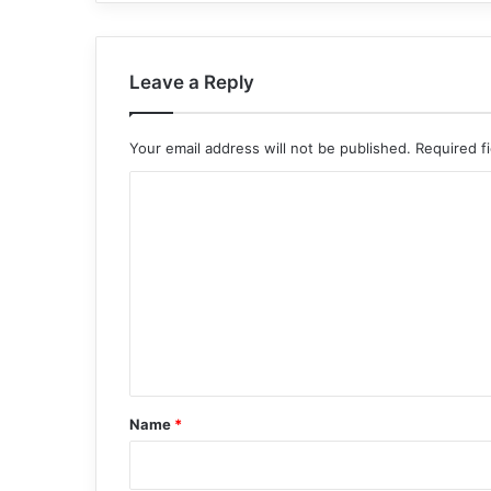
Leave a Reply
Your email address will not be published.
Required f
C
o
m
m
e
n
t
*
Name
*