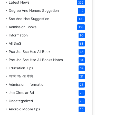
Latest News
332
Degree And Honors Suggetion
112
Ssc And Hsc Suggestion
108
Admission Books
108
Information
90
All SmS
68
Psc Jsc Ssc Hsc All Book
65
Psc Jsc Ssc Hsc All Books Notes
64
Education Tips
39
মহানবী
সাঃ
এর জীবনী
31
Admission Information
28
Job Circular Bd
28
Uncategorized
28
Android Mobile tips
26