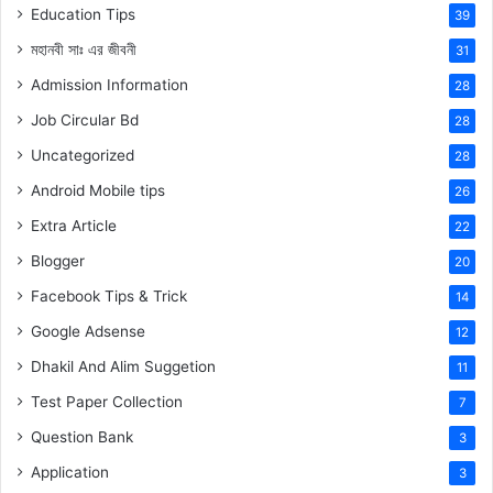
Education Tips
39
মহানবী
সাঃ
এর জীবনী
31
Admission Information
28
Job Circular Bd
28
Uncategorized
28
Android Mobile tips
26
Extra Article
22
Blogger
20
Facebook Tips & Trick
14
Google Adsense
12
Dhakil And Alim Suggetion
11
Test Paper Collection
7
Question Bank
3
Application
3