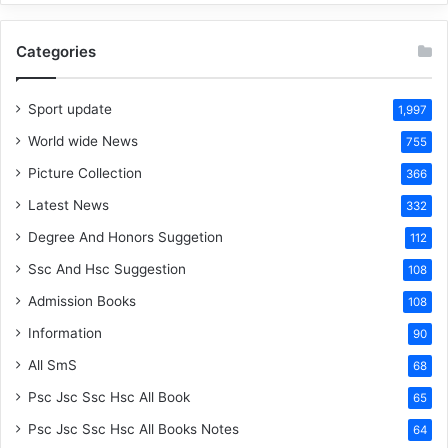
Categories
Sport update
1,997
World wide News
755
Picture Collection
366
Latest News
332
Degree And Honors Suggetion
112
Ssc And Hsc Suggestion
108
Admission Books
108
Information
90
All SmS
68
Psc Jsc Ssc Hsc All Book
65
Psc Jsc Ssc Hsc All Books Notes
64