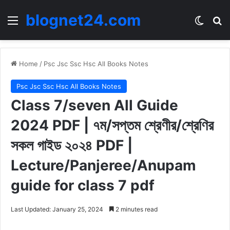
blognet24.com
Menu
Switch
Se
Home
/
Psc Jsc Ssc Hsc All Books Notes
Psc Jsc Ssc Hsc All Books Notes
Class 7/seven All Guide
2024 PDF | ৭ম/সপ্তম শ্রেণীর/শ্রেণির
সকল গাইড ২০২৪ PDF |
Lecture/Panjeree/Anupam
guide for class 7 pdf
Last Updated: January 25, 2024
2 minutes read