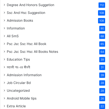
Degree And Honors Suggetion
112
Ssc And Hsc Suggestion
108
Admission Books
108
Information
90
All SmS
68
Psc Jsc Ssc Hsc All Book
65
Psc Jsc Ssc Hsc All Books Notes
64
Education Tips
39
মহানবী
সাঃ
এর জীবনী
31
Admission Information
28
Job Circular Bd
28
Uncategorized
28
Android Mobile tips
26
Extra Article
22