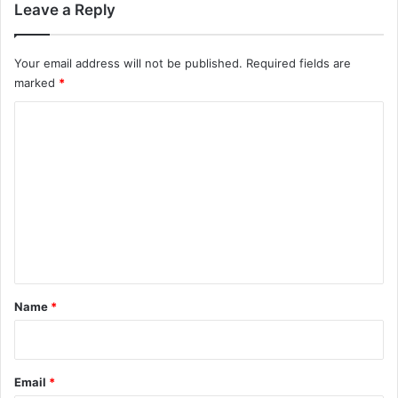
Leave a Reply
Your email address will not be published.
Required fields are
marked
*
C
o
m
m
e
n
t
*
Name
*
Email
*