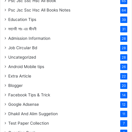
Psc Jsc Ssc Hsc All Book
65
Psc Jsc Ssc Hsc All Books Notes
64
Education Tips
39
মহানবী
সাঃ
এর জীবনী
31
Admission Information
28
Job Circular Bd
28
Uncategorized
28
Android Mobile tips
26
Extra Article
22
Blogger
20
Facebook Tips & Trick
14
Google Adsense
12
Dhakil And Alim Suggetion
11
Test Paper Collection
7