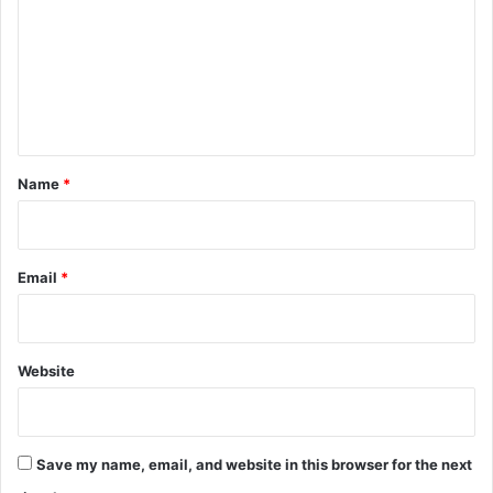
m
m
e
n
t
*
Name
*
Email
*
Website
Save my name, email, and website in this browser for the next