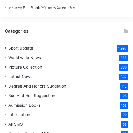
ফার্মানলেজ Full Book পিডিএফ ডাউনলোড লিংক
Categories
Sport update
1,997
World wide News
755
Picture Collection
366
Latest News
332
Degree And Honors Suggetion
112
Ssc And Hsc Suggestion
108
Admission Books
108
Information
90
All SmS
68