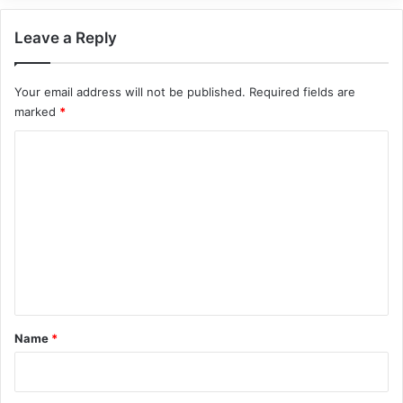
Leave a Reply
Your email address will not be published.
Required fields are
marked
*
C
o
m
m
e
n
t
*
Name
*