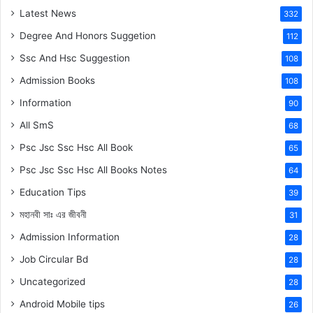
Latest News
332
Degree And Honors Suggetion
112
Ssc And Hsc Suggestion
108
Admission Books
108
Information
90
All SmS
68
Psc Jsc Ssc Hsc All Book
65
Psc Jsc Ssc Hsc All Books Notes
64
Education Tips
39
মহানবী
সাঃ
এর জীবনী
31
Admission Information
28
Job Circular Bd
28
Uncategorized
28
Android Mobile tips
26