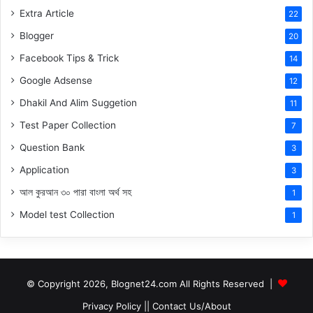
Extra Article
22
Blogger
20
Facebook Tips & Trick
14
Google Adsense
12
Dhakil And Alim Suggetion
11
Test Paper Collection
7
Question Bank
3
Application
3
আল কুরআন ৩০ পারা বাংলা অর্থ সহ
1
Model test Collection
1
© Copyright 2026, Blognet24.com All Rights Reserved |
Privacy Policy
||
Contact Us/About