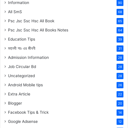
Information
90
All SmS
68
Psc Jsc Ssc Hsc All Book
65
Psc Jsc Ssc Hsc All Books Notes
64
Education Tips
39
মহানবী
সাঃ
এর জীবনী
31
Admission Information
28
Job Circular Bd
28
Uncategorized
28
Android Mobile tips
26
Extra Article
22
Blogger
20
Facebook Tips & Trick
14
Google Adsense
12