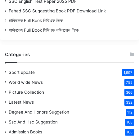
SSC English Test Paper 2025 PDF
Fahad SSC Suggesting Book PDF Download Link
জাবিনলেজ Full Book পিডিএফ লিংক
ফার্মানলেজ Full Book পিডিএফ ডাউনলোড লিংক
Categories
Sport update
1,997
World wide News
755
Picture Collection
366
Latest News
332
Degree And Honors Suggetion
112
Ssc And Hsc Suggestion
108
Admission Books
108