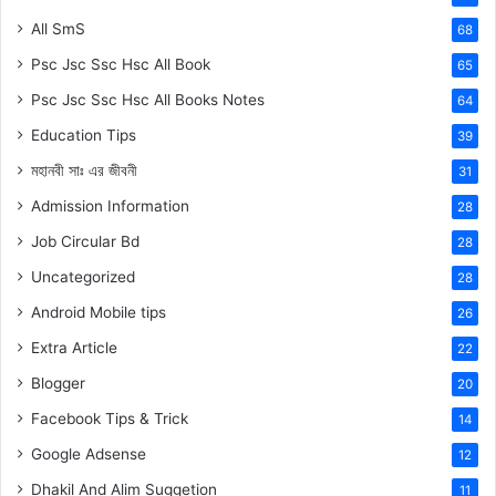
All SmS
68
Psc Jsc Ssc Hsc All Book
65
Psc Jsc Ssc Hsc All Books Notes
64
Education Tips
39
মহানবী
সাঃ
এর জীবনী
31
Admission Information
28
Job Circular Bd
28
Uncategorized
28
Android Mobile tips
26
Extra Article
22
Blogger
20
Facebook Tips & Trick
14
Google Adsense
12
Dhakil And Alim Suggetion
11