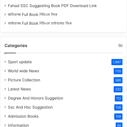
Fahad SSC Suggesting Book PDF Download Link
জাবিনলেজ Full Book পিডিএফ লিংক
ফার্মানলেজ Full Book পিডিএফ ডাউনলোড লিংক
Categories
Sport update
1,997
World wide News
755
Picture Collection
366
Latest News
332
Degree And Honors Suggetion
112
Ssc And Hsc Suggestion
108
Admission Books
108
Information
90