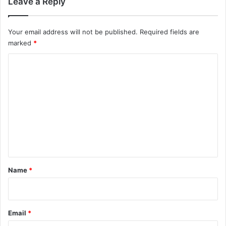
Leave a Reply
Your email address will not be published.
Required fields are
marked
*
C
o
m
m
e
n
t
*
Name
*
Email
*