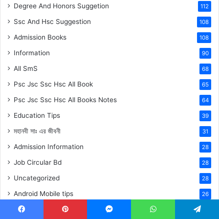
Degree And Honors Suggetion
112
Ssc And Hsc Suggestion
108
Admission Books
108
Information
90
All SmS
68
Psc Jsc Ssc Hsc All Book
65
Psc Jsc Ssc Hsc All Books Notes
64
Education Tips
39
মহানবী
সাঃ
এর জীবনী
31
Admission Information
28
Job Circular Bd
28
Uncategorized
28
Android Mobile tips
26
Extra Article
22
Facebook
Pinterest
Messenger
WhatsApp
Telegram