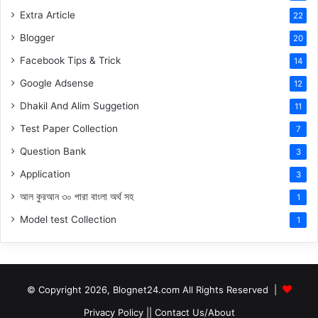
Extra Article
22
Blogger
20
Facebook Tips & Trick
14
Google Adsense
12
Dhakil And Alim Suggetion
11
Test Paper Collection
7
Question Bank
3
Application
3
আল কুরআন ৩০ পারা বাংলা অর্থ সহ
1
Model test Collection
1
© Copyright 2026, Blognet24.com All Rights Reserved |
Privacy Policy
||
Contact Us/About