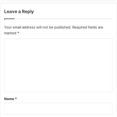
Leave a Reply
Your email address will not be published.
Required fields are
marked
*
C
o
m
m
e
n
t
*
Name
*