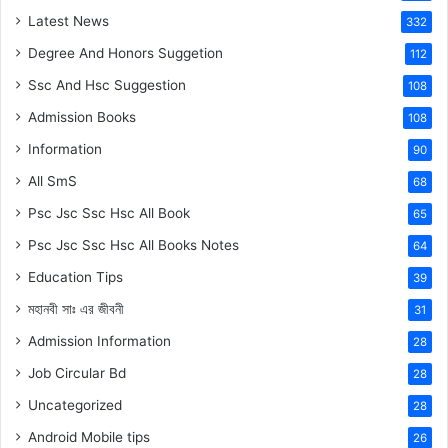
Latest News
332
Degree And Honors Suggetion
112
Ssc And Hsc Suggestion
108
Admission Books
108
Information
90
All SmS
68
Psc Jsc Ssc Hsc All Book
65
Psc Jsc Ssc Hsc All Books Notes
64
Education Tips
39
মহানবী
সাঃ
এর জীবনী
31
Admission Information
28
Job Circular Bd
28
Uncategorized
28
Android Mobile tips
26