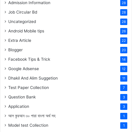
Admission Information
28
Job Circular Bd
28
Uncategorized
28
Android Mobile tips
26
Extra Article
22
Blogger
20
Facebook Tips & Trick
14
Google Adsense
12
Dhakil And Alim Suggetion
11
Test Paper Collection
7
Question Bank
3
Application
3
আল কুরআন ৩০ পারা বাংলা অর্থ সহ
1
Model test Collection
1