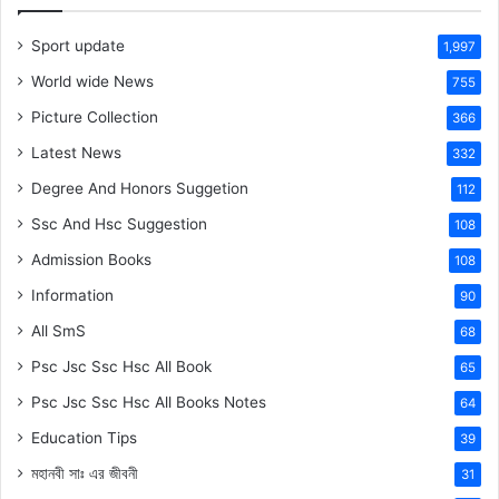
Sport update
1,997
World wide News
755
Picture Collection
366
Latest News
332
Degree And Honors Suggetion
112
Ssc And Hsc Suggestion
108
Admission Books
108
Information
90
All SmS
68
Psc Jsc Ssc Hsc All Book
65
Psc Jsc Ssc Hsc All Books Notes
64
Education Tips
39
মহানবী
সাঃ
এর জীবনী
31