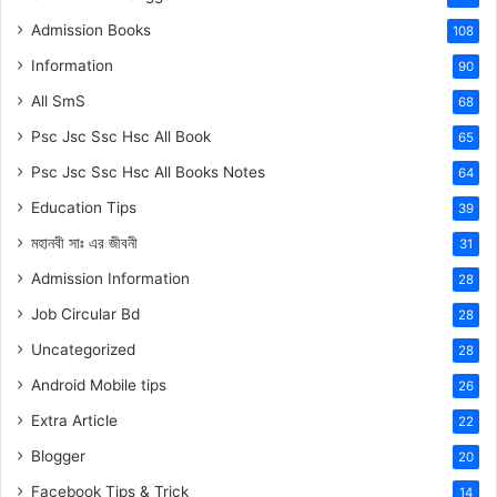
Admission Books
108
Information
90
All SmS
68
Psc Jsc Ssc Hsc All Book
65
Psc Jsc Ssc Hsc All Books Notes
64
Education Tips
39
মহানবী
সাঃ
এর জীবনী
31
Admission Information
28
Job Circular Bd
28
Uncategorized
28
Android Mobile tips
26
Extra Article
22
Blogger
20
Facebook Tips & Trick
14