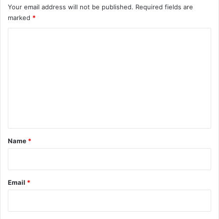
Your email address will not be published.
Required fields are
marked
*
C
o
m
m
e
n
t
*
Name
*
Email
*