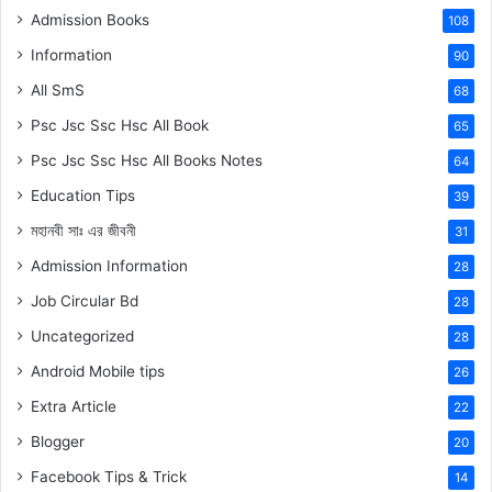
Admission Books
108
Information
90
All SmS
68
Psc Jsc Ssc Hsc All Book
65
Psc Jsc Ssc Hsc All Books Notes
64
Education Tips
39
মহানবী
সাঃ
এর জীবনী
31
Admission Information
28
Job Circular Bd
28
Uncategorized
28
Android Mobile tips
26
Extra Article
22
Blogger
20
Facebook Tips & Trick
14