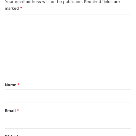
Your email address will not be published.
Required fields are
marked
*
C
o
m
m
e
n
t
*
Name
*
Email
*