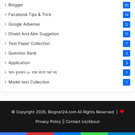
Blogger
20
Facebook Tips & Trick
14
Google Adsense
12
Dhakil And Alim Suggetion
11
Test Paper Collection
7
Question Bank
3
Application
3
আল কুরআন ৩০ পারা বাংলা অর্থ সহ
1
Model test Collection
1
© Copyright 2026, Blognet24.com All Rights Reserved |
Privacy Policy
||
Contact Us/About