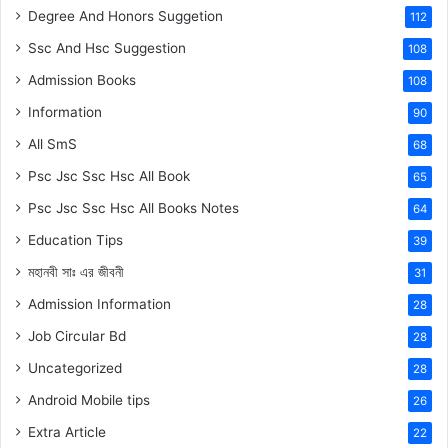
Degree And Honors Suggetion
112
Ssc And Hsc Suggestion
108
Admission Books
108
Information
90
All SmS
68
Psc Jsc Ssc Hsc All Book
65
Psc Jsc Ssc Hsc All Books Notes
64
Education Tips
39
মহানবী
সাঃ
এর জীবনী
31
Admission Information
28
Job Circular Bd
28
Uncategorized
28
Android Mobile tips
26
Extra Article
22