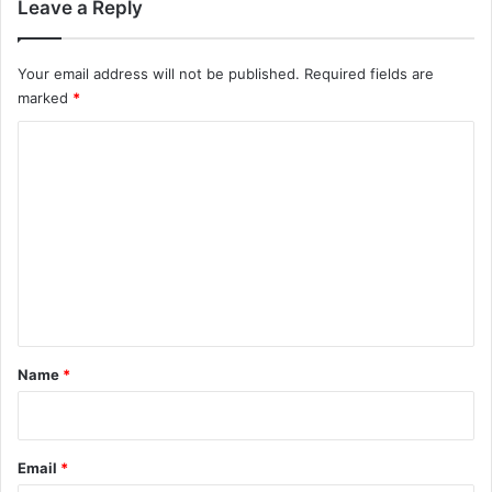
Leave a Reply
Your email address will not be published.
Required fields are
marked
*
C
o
m
m
e
n
t
*
Name
*
Email
*