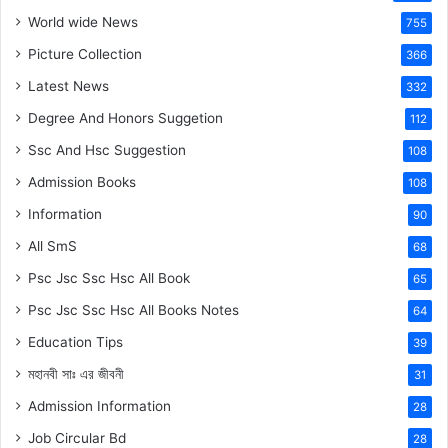
World wide News
755
Picture Collection
366
Latest News
332
Degree And Honors Suggetion
112
Ssc And Hsc Suggestion
108
Admission Books
108
Information
90
All SmS
68
Psc Jsc Ssc Hsc All Book
65
Psc Jsc Ssc Hsc All Books Notes
64
Education Tips
39
মহানবী
সাঃ
এর জীবনী
31
Admission Information
28
Job Circular Bd
28