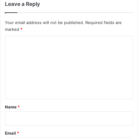
Leave a Reply
Your email address will not be published.
Required fields are
marked
*
C
o
m
m
e
n
t
*
Name
*
Email
*