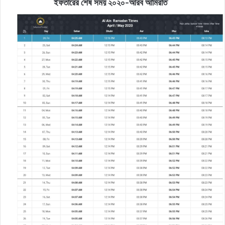
ইফতারের শেষ সময় ২০২০-আরব আমিরাত