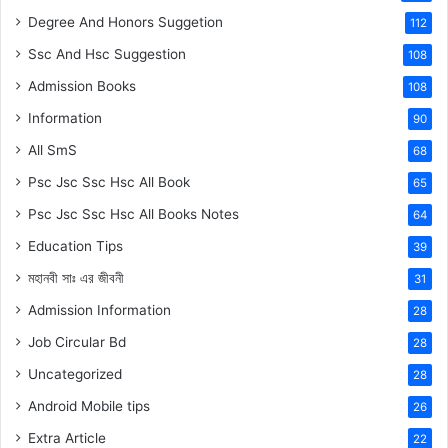
Degree And Honors Suggetion
112
Ssc And Hsc Suggestion
108
Admission Books
108
Information
90
All SmS
68
Psc Jsc Ssc Hsc All Book
65
Psc Jsc Ssc Hsc All Books Notes
64
Education Tips
39
মহানবী
সাঃ
এর জীবনী
31
Admission Information
28
Job Circular Bd
28
Uncategorized
28
Android Mobile tips
26
Extra Article
22