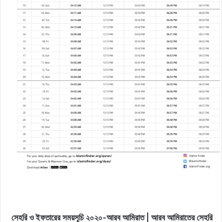
সেহরি ও ইফতারের সময়সূচি ২০২০-আরব আমিরাত | আরব আমিরাতের সেহরি