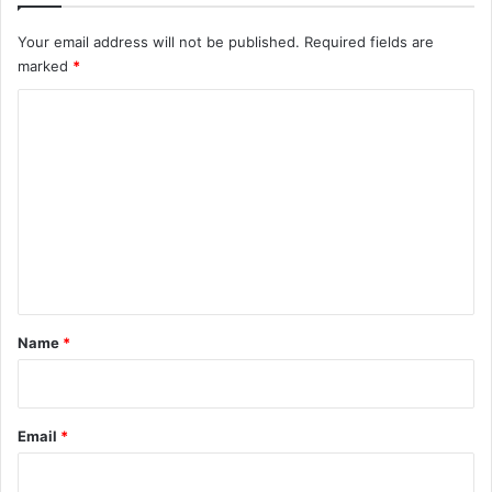
Your email address will not be published.
Required fields are
marked
*
C
o
m
m
e
n
t
*
Name
*
Email
*