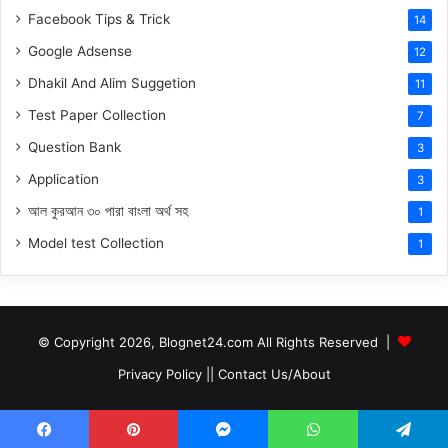
Facebook Tips & Trick
14
Google Adsense
12
Dhakil And Alim Suggetion
11
Test Paper Collection
7
Question Bank
3
Application
3
আল কুরআন ৩০ পারা বাংলা অর্থ সহ
1
Model test Collection
1
© Copyright 2026, Blognet24.com All Rights Reserved |
Privacy Policy
||
Contact Us/About