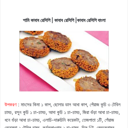
শামি কাবাব রেসিপি | কাবাব রেসিপি |কাবাব রেসিপি বাংলা
উপকরণ
: মাংসের কিমা ১ কাপ, ছোলার ডাল আধা কাপ, পেঁয়াজ কুচি ৩ টেবিল
চামচ, রসুন কুচি ১ চা-চামচ, আদা কুচি ১ চা-চামচ, জিরা গুঁড়া আধা চা-চামচ,
ধনে গুঁড়া আধা চা-চামচ, এলাচি-দারুচিনি কয়েকটা, তেজপাতা ১টি, পেঁয়াজ
বেরেস্তা ২ টেবিল চামচ, কর্নফ্লাওয়ার ২ চা-চামচ, ডিম ১িট, ব্রেডক্রাম্ব