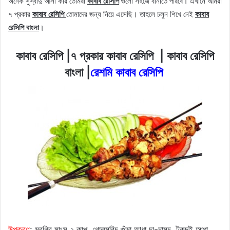
অনেক সুস্বাদু আসা করি তোমরা
কাবাব রেসিপি
গুলো সহজে বানাতে পারবে। এখানে আমরা
৭ প্রকার
কাবাব রেসিপি
তোমাদের জন্য নিয়ে এসেছি। তাহলে চলুন শিখে নেই
কাবাব
রেসিপি বাংলা
।
কাবাব রেসিপি |৭ প্রকার কাবাব রেসিপি | কাবাব রেসিপি
বাংলা |
রেশমি কাবাব রেসিপি
উপকরণ
: মুরগির মাংস ২ কাপ, গোলমরিচ গুঁড়া আধা চা-চামচ, টকদই আধা