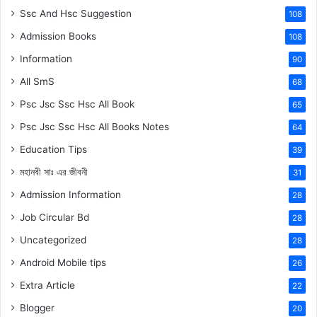
Ssc And Hsc Suggestion
108
Admission Books
108
Information
90
All SmS
68
Psc Jsc Ssc Hsc All Book
65
Psc Jsc Ssc Hsc All Books Notes
64
Education Tips
39
মহানবী
সাঃ
এর জীবনী
31
Admission Information
28
Job Circular Bd
28
Uncategorized
28
Android Mobile tips
26
Extra Article
22
Blogger
20