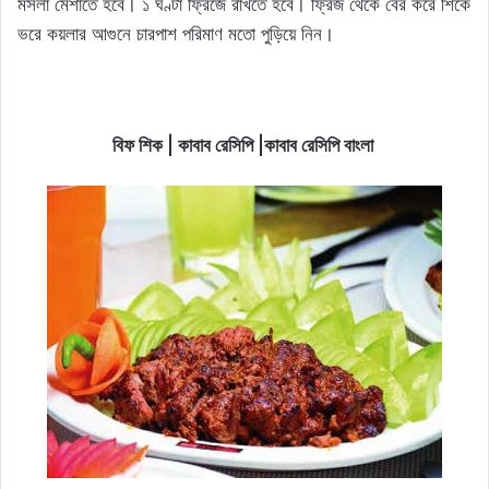
মসলা মেশাতে হবে। ১ ঘণ্টা ফ্রিজে রাখতে হবে। ফ্রিজ থেকে বের করে শিকে
ভরে কয়লার আগুনে চারপাশ পরিমাণ মতো পুড়িয়ে নিন।
বিফ শিক | কাবাব রেসিপি |কাবাব রেসিপি বাংলা