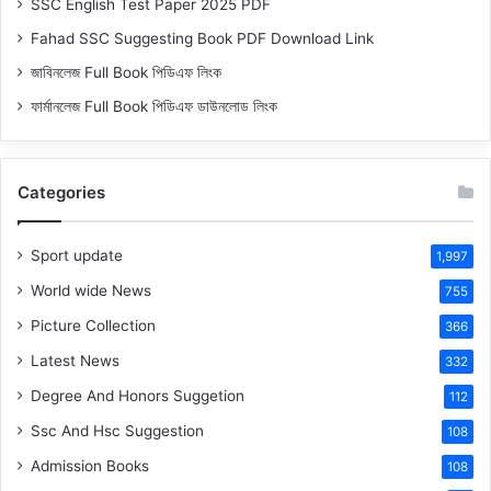
SSC English Test Paper 2025 PDF
Fahad SSC Suggesting Book PDF Download Link
জাবিনলেজ Full Book পিডিএফ লিংক
ফার্মানলেজ Full Book পিডিএফ ডাউনলোড লিংক
Categories
Sport update
1,997
World wide News
755
Picture Collection
366
Latest News
332
Degree And Honors Suggetion
112
Ssc And Hsc Suggestion
108
Admission Books
108