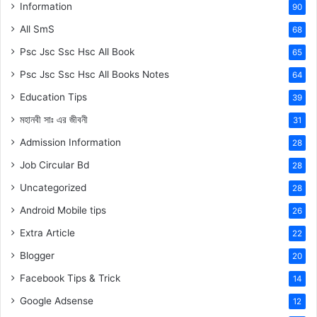
Information
90
All SmS
68
Psc Jsc Ssc Hsc All Book
65
Psc Jsc Ssc Hsc All Books Notes
64
Education Tips
39
মহানবী
সাঃ
এর জীবনী
31
Admission Information
28
Job Circular Bd
28
Uncategorized
28
Android Mobile tips
26
Extra Article
22
Blogger
20
Facebook Tips & Trick
14
Google Adsense
12