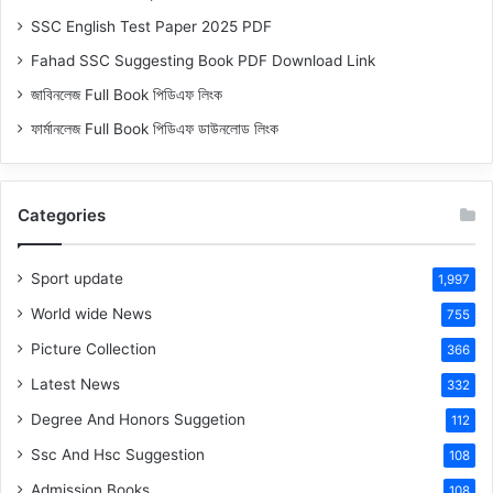
SSC English Test Paper 2025 PDF
Fahad SSC Suggesting Book PDF Download Link
জাবিনলেজ Full Book পিডিএফ লিংক
ফার্মানলেজ Full Book পিডিএফ ডাউনলোড লিংক
Categories
Sport update
1,997
World wide News
755
Picture Collection
366
Latest News
332
Degree And Honors Suggetion
112
Ssc And Hsc Suggestion
108
Admission Books
108