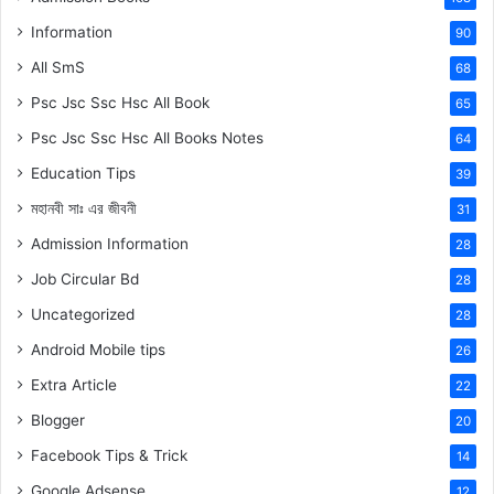
Information
90
All SmS
68
Psc Jsc Ssc Hsc All Book
65
Psc Jsc Ssc Hsc All Books Notes
64
Education Tips
39
মহানবী
সাঃ
এর জীবনী
31
Admission Information
28
Job Circular Bd
28
Uncategorized
28
Android Mobile tips
26
Extra Article
22
Blogger
20
Facebook Tips & Trick
14
Google Adsense
12