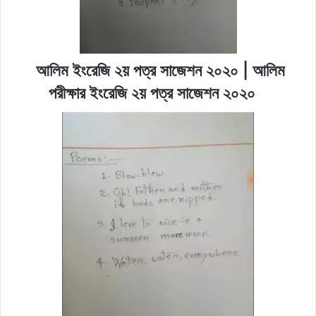
আলিম ইংরেজি ২য় পত্র সাজেশন ২০২০ | আলিম
পরীক্ষার ইংরেজি ২য় পত্র সাজেশন ২০২০