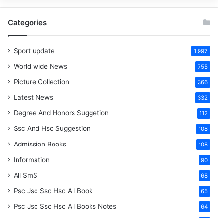
Categories
Sport update
1,997
World wide News
755
Picture Collection
366
Latest News
332
Degree And Honors Suggetion
112
Ssc And Hsc Suggestion
108
Admission Books
108
Information
90
All SmS
68
Psc Jsc Ssc Hsc All Book
65
Psc Jsc Ssc Hsc All Books Notes
64