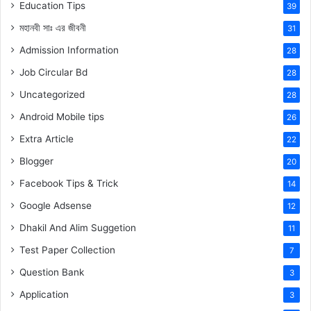
Education Tips
39
মহানবী
সাঃ
এর জীবনী
31
Admission Information
28
Job Circular Bd
28
Uncategorized
28
Android Mobile tips
26
Extra Article
22
Blogger
20
Facebook Tips & Trick
14
Google Adsense
12
Dhakil And Alim Suggetion
11
Test Paper Collection
7
Question Bank
3
Application
3