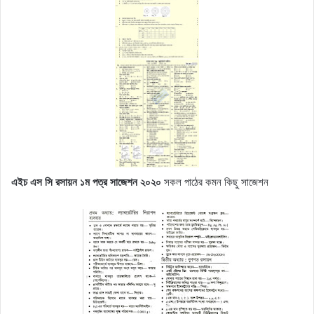
এইচ এস সি রসায়ন ১ম পত্র সাজেশন ২০২০
সকল পাঠের কমন কিছু সাজেশন