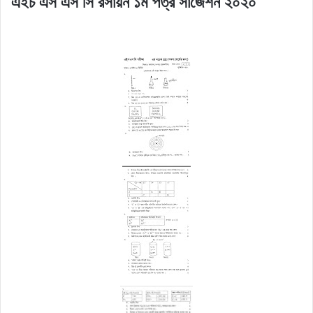
এইচ এস এস সি রসায়ন ১ম পত্র সাজেশন ২০২০