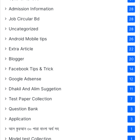
Admission Information
28
Job Circular Bd
28
Uncategorized
28
Android Mobile tips
26
Extra Article
22
Blogger
20
Facebook Tips & Trick
14
Google Adsense
12
Dhakil And Alim Suggetion
11
Test Paper Collection
7
Question Bank
3
Application
3
আল কুরআন ৩০ পারা বাংলা অর্থ সহ
1
Model test Collection
1