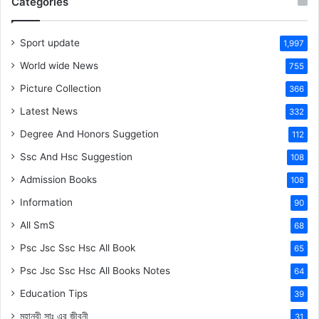
Categories
Sport update
1,997
World wide News
755
Picture Collection
366
Latest News
332
Degree And Honors Suggetion
112
Ssc And Hsc Suggestion
108
Admission Books
108
Information
90
All SmS
68
Psc Jsc Ssc Hsc All Book
65
Psc Jsc Ssc Hsc All Books Notes
64
Education Tips
39
মহানবী
সাঃ
এর জীবনী
31