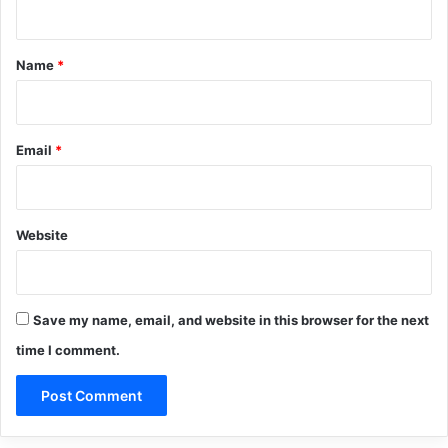
t
*
Name
*
Email
*
Website
Save my name, email, and website in this browser for the next
time I comment.