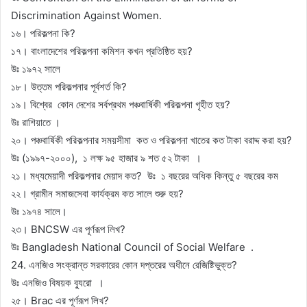
Discrimination Against Women.
১৬। পরিকল্পনা কি?
১৭। বাংলাদেশের পরিকল্পনা কমিশন কখন প্রতিষ্ঠিত হয়?
উঃ ১৯৭২ সালে
১৮। উত্তম পরিকল্পনার পূর্বশর্ত কি?
১৯। বিশ্বের কোন দেশের সর্বপ্রথম পঞ্চবার্ষিকী পরিকল্পনা গৃহীত হয়?
উঃ রাশিয়াতে ।
২০। পঞ্চবার্ষিকী পরিকল্পনার সময়সীমা কত ও পরিকল্পনা খাতের কত টাকা বরাদ্দ করা হয়?
উঃ (১৯৯৭-২০০০), ১ লক্ষ ৯৫ হাজার ৯ শত ৫২ টাকা ।
২১। মধ্যমেয়াদী পরিকল্পনার মেয়াদ কত? উঃ ১ বছরের অধিক কিন্তু ৫ বছরের কম
২২। গ্রামীন সমাজসেবা কার্যক্রম কত সালে শুরু হয়?
উঃ ১৯৭৪ সালে।
২৩। BNCSW এর পূর্ণরূপ লিখ?
উঃ Bangladesh National Council of Social Welfare .
24. এনজিও সংক্রান্ত সরকারের কোন দপ্তরের অধীনে রেজিষ্টিভুক্ত?
উঃ এনজিও বিষয়ক ব্যুরো ।
২৫। Brac এর পূর্ণরূপ লিখ?