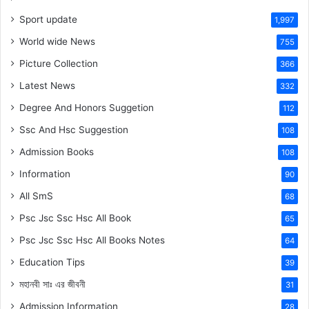
Sport update
1,997
World wide News
755
Picture Collection
366
Latest News
332
Degree And Honors Suggetion
112
Ssc And Hsc Suggestion
108
Admission Books
108
Information
90
All SmS
68
Psc Jsc Ssc Hsc All Book
65
Psc Jsc Ssc Hsc All Books Notes
64
Education Tips
39
মহানবী
সাঃ
এর জীবনী
31
Admission Information
28