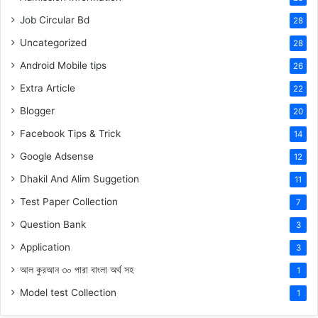
Job Circular Bd
28
Uncategorized
28
Android Mobile tips
26
Extra Article
22
Blogger
20
Facebook Tips & Trick
14
Google Adsense
12
Dhakil And Alim Suggetion
11
Test Paper Collection
7
Question Bank
3
Application
3
আল কুরআন ৩০ পারা বাংলা অর্থ সহ
1
Model test Collection
1