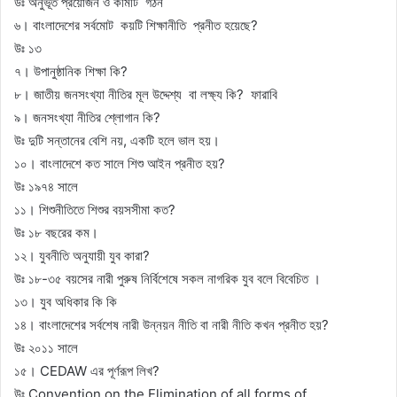
উঃ অনুভূত প্রয়োজন ও কমিটি গঠন
৬। বাংলাদেশের সর্বমোট কয়টি শিক্ষানীতি প্রনীত হয়েছে?
উঃ ১৩
৭। উপানুষ্ঠানিক শিক্ষা কি?
৮। জাতীয় জনসংখ্যা নীতির মূল উদ্দেশ্য বা লক্ষ্য কি? ফারাবি
৯। জনসংখ্যা নীতির শ্লোগান কি?
উঃ দুটি সন্তানের বেশি নয়, একটি হলে ভাল হয়।
১০। বাংলাদেশে কত সালে শিশু আইন প্রনীত হয়?
উঃ ১৯৭৪ সালে
১১। শিশুনীতিতে শিশুর বয়সসীমা কত?
উঃ ১৮ বছরের কম।
১২। যুবনীতি অনুযায়ী যুব কারা?
উঃ ১৮-৩৫ বয়সের নারী পুরুষ নির্বিশেষে সকল নাগরিক যুব বলে বিবেচিত ।
১৩। যুব অধিকার কি কি
১৪। বাংলাদেশের সর্বশেষ নারী উন্নয়ন নীতি বা নারী নীতি কখন প্রনীত হয়?
উঃ ২০১১ সালে
১৫। CEDAW এর পূর্ণরূপ লিখ?
উঃ Convention on the Elimination of all forms of