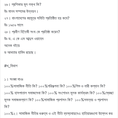
২৬। প্রশিকার মূল লক্খ কি?
উঃ মানব সম্পদের উন্নয়ন।
২৭। বাংলাদেশের বহুমূত্র সমিতি প্রতিষ্ঠিত হয় কবে?
উঃ ১৯৫৬ সালে
২৮। প্রবীণ হিতৈষী সংঘ কে প্রতিষ্ঠা করেন?
উঃ ড. এ কে এম আব্দুল ওয়াহেদ
অনেক বইয়ে
ড আখতার হামিদ রয়েছে।
#খ_বিভাগ
১। সংজ্ঞা দাওঃ
১০০%সামাজিক নীতি কি? ১০০%পরিকল্পনা কি? ১০০%শিশু ও নারী কল্যান কি?
১০০% হাসপাতাল সমাজসেবা কি? ১০০% সংশোধন মূলক কার্যক্রম কি? ১০০%স্বেচ্ছা
মূলক সমাজকল্যাণ কি? ১০০%সামাজিক প্রশাসন কি? ১০০%সমন্বয় ও প্রশাসন
কি?
১০০%২। সামাজিক নীতির গুরুত্ব ও এই নীতি ব্যস্তবায়নেএ হাতিয়ারগুলো উল্লেখ কর