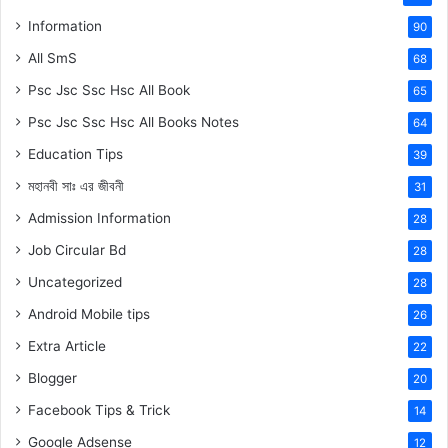
Information
90
All SmS
68
Psc Jsc Ssc Hsc All Book
65
Psc Jsc Ssc Hsc All Books Notes
64
Education Tips
39
মহানবী
সাঃ
এর জীবনী
31
Admission Information
28
Job Circular Bd
28
Uncategorized
28
Android Mobile tips
26
Extra Article
22
Blogger
20
Facebook Tips & Trick
14
Google Adsense
12