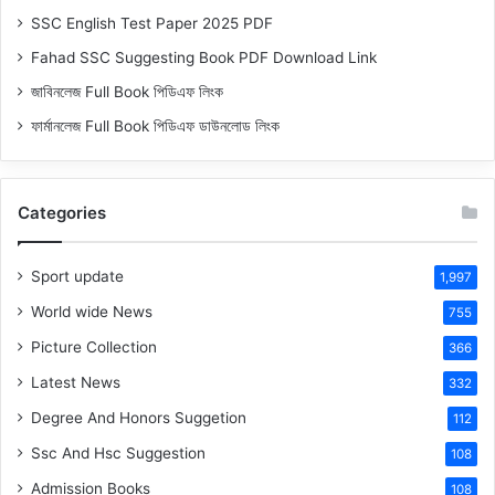
SSC English Test Paper 2025 PDF
Fahad SSC Suggesting Book PDF Download Link
জাবিনলেজ Full Book পিডিএফ লিংক
ফার্মানলেজ Full Book পিডিএফ ডাউনলোড লিংক
Categories
Sport update
1,997
World wide News
755
Picture Collection
366
Latest News
332
Degree And Honors Suggetion
112
Ssc And Hsc Suggestion
108
Admission Books
108