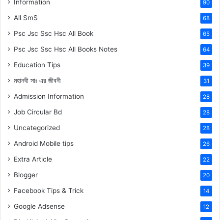
Information
90
All SmS
68
Psc Jsc Ssc Hsc All Book
65
Psc Jsc Ssc Hsc All Books Notes
64
Education Tips
39
মহানবী
সাঃ
এর জীবনী
31
Admission Information
28
Job Circular Bd
28
Uncategorized
28
Android Mobile tips
26
Extra Article
22
Blogger
20
Facebook Tips & Trick
14
Google Adsense
12