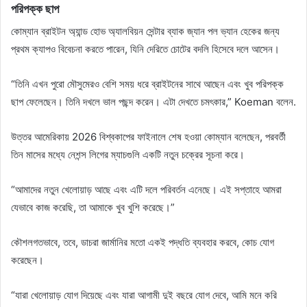
পরিপক্ক ছাপ
কোম্যান ব্রাইটন অ্যান্ড হোভ অ্যালবিয়ন সেন্টার ব্যাক জ্যান পল ভ্যান হেকের জন্য
প্রথম ক্যাপও বিবেচনা করতে পারেন, যিনি দেরিতে চোটের বদলি হিসেবে দলে আসেন।
“তিনি এখন পুরো মৌসুমেরও বেশি সময় ধরে ব্রাইটনের সাথে আছেন এবং খুব পরিপক্ক
ছাপ ফেলেছেন। তিনি দখলে ভাল পছন্দ করেন। এটা দেখতে চমৎকার,” Koeman বলেন.
উত্তর আমেরিকায় 2026 বিশ্বকাপের ফাইনালে শেষ হওয়া কোম্যান বলেছেন, পরবর্তী
তিন মাসের মধ্যে নেশন্স লিগের ম্যাচগুলি একটি নতুন চক্রের সূচনা করে।
“আমাদের নতুন খেলোয়াড় আছে এবং এটি দলে পরিবর্তন এনেছে। এই সপ্তাহে আমরা
যেভাবে কাজ করেছি, তা আমাকে খুব খুশি করেছে।”
কৌশলগতভাবে, তবে, ডাচরা জার্মানির মতো একই পদ্ধতি ব্যবহার করবে, কোচ যোগ
করেছেন।
“যারা খেলোয়াড় যোগ দিয়েছে এবং যারা আগামী দুই বছরে যোগ দেবে, আমি মনে করি