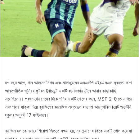
দশ বছর আগে, গনি আহমেদ নিগম এবং মালাপ্পুরমের এমএসপি এইচএসএস সুব্রতো কাপ
আন্তর্জাতিক জুনিয়র ফুটবল টুর্নামেন্টে একটি বড় বিপর্যয় টেনে আনার কাছাকাছি
এসেছিলেন। প্রথমার্ধের শেষের দিকে গণির একটি গোলের ফলে, MSP 2-0 তে এগিয়ে
এবং প্রায় ধাক্কা দিয়ে ব্রাজিলের কলেজিও এস্তাদুল সান্তো আন্তোনিও (সেন্ট অ্যান্টনি
স্কুল) অনূর্ধ্ব-17 ফাইনালে।
ব্রাজিল দল কোনভাবে শিরোপা জিততে সক্ষম হয়, ম্যাচের শেষ কিকে একটি গোল করে যা
স্কোর ২-২ সমতায় আনে এবং ফাইনাল টাই-ব্রেকারে নিয়ে যায়।