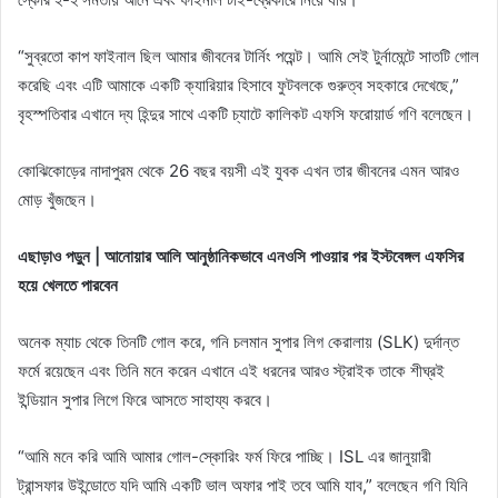
“সুব্রতো কাপ ফাইনাল ছিল আমার জীবনের টার্নিং পয়েন্ট। আমি সেই টুর্নামেন্টে সাতটি গোল
করেছি এবং এটি আমাকে একটি ক্যারিয়ার হিসাবে ফুটবলকে গুরুত্ব সহকারে দেখেছে,”
বৃহস্পতিবার এখানে দ্য হিন্দুর সাথে একটি চ্যাটে কালিকট এফসি ফরোয়ার্ড গণি বলেছেন।
কোঝিকোড়ের নাদাপুরম থেকে 26 বছর বয়সী এই যুবক এখন তার জীবনের এমন আরও
মোড় খুঁজছেন।
এছাড়াও পড়ুন | আনোয়ার আলি আনুষ্ঠানিকভাবে এনওসি পাওয়ার পর ইস্টবেঙ্গল এফসির
হয়ে খেলতে পারবেন
অনেক ম্যাচ থেকে তিনটি গোল করে, গনি চলমান সুপার লিগ কেরালায় (SLK) দুর্দান্ত
ফর্মে রয়েছেন এবং তিনি মনে করেন এখানে এই ধরনের আরও স্ট্রাইক তাকে শীঘ্রই
ইন্ডিয়ান সুপার লিগে ফিরে আসতে সাহায্য করবে।
“আমি মনে করি আমি আমার গোল-স্কোরিং ফর্ম ফিরে পাচ্ছি। ISL এর জানুয়ারী
ট্রান্সফার উইন্ডোতে যদি আমি একটি ভাল অফার পাই তবে আমি যাব,” বলেছেন গণি যিনি