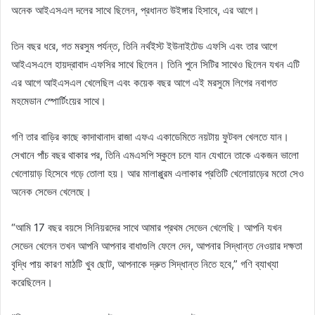
অনেক আইএসএল দলের সাথে ছিলেন, প্রধানত উইঙ্গার হিসাবে, এর আগে।
তিন বছর ধরে, গত মরসুম পর্যন্ত, তিনি নর্থইস্ট ইউনাইটেড এফসি এবং তার আগে
আইএসএলে হায়দ্রাবাদ এফসির সাথে ছিলেন। তিনি পুনে সিটির সাথেও ছিলেন যখন এটি
এর আগে আইএসএল খেলেছিল এবং কয়েক বছর আগে এই মরসুমে লিগের নবাগত
মহমেডান স্পোর্টিংয়ের সাথে।
গণি তার বাড়ির কাছে কাদাথানাদ রাজা এফএ একাডেমিতে নয়টায় ফুটবল খেলতে যান।
সেখানে পাঁচ বছর থাকার পর, তিনি এমএসপি স্কুলে চলে যান যেখানে তাকে একজন ভালো
খেলোয়াড় হিসেবে গড়ে তোলা হয়। আর মালাপ্পুরম এলাকার প্রতিটি খেলোয়াড়ের মতো সেও
অনেক সেভেন খেলেছে।
“আমি 17 বছর বয়সে সিনিয়রদের সাথে আমার প্রথম সেভেন খেলেছি। আপনি যখন
সেভেন খেলেন তখন আপনি আপনার বাধাগুলি ফেলে দেন, আপনার সিদ্ধান্ত নেওয়ার দক্ষতা
বৃদ্ধি পায় কারণ মাঠটি খুব ছোট, আপনাকে দ্রুত সিদ্ধান্ত নিতে হবে,” গণি ব্যাখ্যা
করেছিলেন।