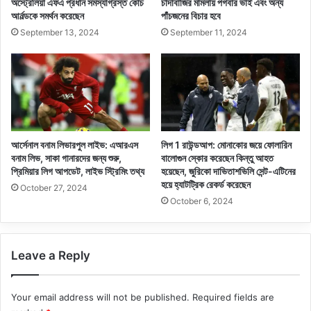
অস্ট্রেলিয়া এফএ প্রধান সমস্যাগ্রস্ত কোচ
চাঁদাবাজির মামলায় পগবার ভাই এবং অন্য
আর্নল্ডকে সমর্থন করেছেন
পাঁচজনের বিচার হবে
September 13, 2024
September 11, 2024
আর্সেনাল বনাম লিভারপুল লাইভ: এআরএস
লিগ 1 রাউন্ডআপ: মোনাকোর জয়ে ফোলারিন
বনাম লিভ, সাকা গানারদের জন্য শুরু,
বালোগুন স্কোর করেছেন কিন্তু আহত
প্রিমিয়ার লিগ আপডেট, লাইভ স্ট্রিমিং তথ্য
হয়েছেন, জুরিকো দাভিতাশভিলি সেন্ট-এটিনের
হয়ে হ্যাটট্রিক রেকর্ড করেছেন
October 27, 2024
October 6, 2024
Leave a Reply
Your email address will not be published.
Required fields are