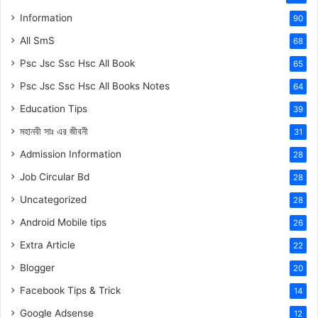
Information
90
All SmS
68
Psc Jsc Ssc Hsc All Book
65
Psc Jsc Ssc Hsc All Books Notes
64
Education Tips
39
মহানবী
সাঃ
এর জীবনী
31
Admission Information
28
Job Circular Bd
28
Uncategorized
28
Android Mobile tips
26
Extra Article
22
Blogger
20
Facebook Tips & Trick
14
Google Adsense
12