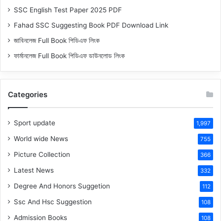
SSC English Test Paper 2025 PDF
Fahad SSC Suggesting Book PDF Download Link
জাবিনলেজ Full Book পিডিএফ লিংক
ফার্মানলেজ Full Book পিডিএফ ডাউনলোড লিংক
Categories
Sport update
1,997
World wide News
755
Picture Collection
366
Latest News
332
Degree And Honors Suggetion
112
Ssc And Hsc Suggestion
108
Admission Books
108