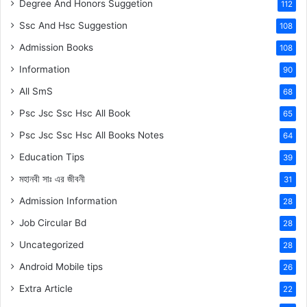
Degree And Honors Suggetion
112
Ssc And Hsc Suggestion
108
Admission Books
108
Information
90
All SmS
68
Psc Jsc Ssc Hsc All Book
65
Psc Jsc Ssc Hsc All Books Notes
64
Education Tips
39
মহানবী
সাঃ
এর জীবনী
31
Admission Information
28
Job Circular Bd
28
Uncategorized
28
Android Mobile tips
26
Extra Article
22