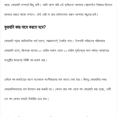
আছে
কোরবানি সম্পর্কে কিছু বানী
। আমি আশা করি এই ছবিগুলো আপনার প্রোফাইল পিকচার হিসেবে
ব্যবহার করতে কাজে লাগবে। তাই দেরি না করে ডাউনলোড করুন আপনার পছন্দের ছবি।
কুরবানি কার নামে করতে হবে?
কোরবানি শব্দের আভিধানিক অর্থ ত্যাগ, আত্মোৎসর্গ; নৈকট্য লাভ। ইসলামি শরিয়তের পরিভাষায়
কোরবানি হলো, জিলহজ মাসের ১০ তারিখ সকাল থেকে ১২ তারিখ সূর্যাস্তের আগ পর্যন্ত আল্লাহর
সন্তুষ্টির উদ্দেশ্যে নির্দিষ্ট পশু জবাই করা।
এদিকে পশু জবাইয়ের আগে অনেককে অংশীদারদের নাম বলতে দেখা যায়। কিন্তু কোরবানির সময়
কোরবানিদাতাদের নাম উল্লেখ করা জরুরি নয়। কেননা কার পক্ষ থেকে পশু কোরবানি করা হচ্ছে, সেটি
তো পশু কেনার সময়ই নির্ধারিত হয়ে যায়।