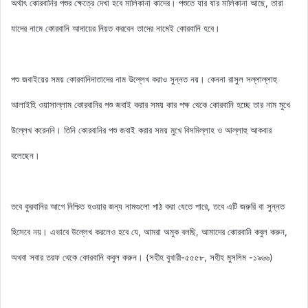
অর্থাৎ কোরবানির পশুর ক্ষেত্রে দেখা হবে মালিকানা কাদের। পশুতে যার যার মালিকানা আছে, তারা
যাদের নামে কোরবানি আদায়ের নিয়ত করবেন তাদের নামেই কোরবানি হবে।
পশু জবাইয়ের সময় কোরবানিদাতাদের নাম উল্লেখ করাও সুন্নত নয়। কেননা রাসুল সল্লাল্লাহু
আলাইহি ওয়াসাল্লাম কোরবানির পশু জবাই করার সময় কার পক্ষ থেকে কোরবানি হচ্ছে তার নাম মুখে
উল্লেখ করেননি। তিনি কোরবানির পশু জবাই করার সময় মুখে বিসমিল্লাহ ও আল্লাহু আকবার
বলেছেন।
তবে কুরবানির আগে নিশ্চিত হওয়ার জন্য নামগুলো পাঠ করা যেতে পারে, তবে এটি জরুরি বা সুন্নত
হিসেবে নয়। এভাবে উল্লেখ করলেও হবে যে, আমরা অমুক বলছি, আমাদের কোরবানি কবুল করুন,
অথবা সবার তরফ থেকে কোরবানি কবুল করুন। (সহীহ বুখারী-৫৫৫৮, সহীহ মুসলিম -১৯৬৬)