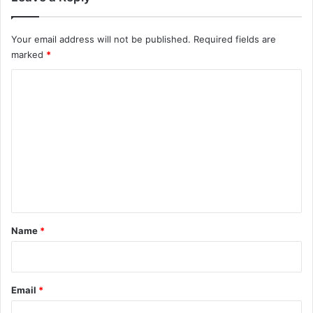
Your email address will not be published.
Required fields are
marked
*
C
o
m
m
e
n
t
*
Name
*
Email
*