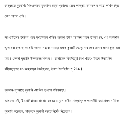
ভাষ্যমতে কুরবানির দিনগুলোতে কুরবানির রক্ত প্রবাহের চেয়ে আল্লাহ তা‘আলার কাছে অধিক প্রিয়
কোন আমল নেই।
জাওয়াহিরুল ইকলিল শরহু মুখতাসারে খালিল গ্রন্থে ইমাম আহমদ ইবনে হাম্বল রহ. এর অবস্থান
তুলে ধরা হয়েছে যে,যদি কোনো শহরের সমস্ত লোক কুরবানি ছেড়ে দেয় তবে তাদের সাথে যুদ্ধ করা
হবে। কেননা কুরবানি ইসলামের শিআর। (রাসায়িলে ফিকহিয়্যা লিশ শায়খে ইবনে উসাইমিন
রহিমাহুল্লাহ ৪৬,আহকামুল উদহিয়্যাহ, ইবনে উসাইমিন পৃ.214 )
কুরআন-সুন্নাহে কুরবানি ওয়াজিব হওয়ার দলিলসমূহ।
আমাদের নবী, ইনসানিয়াতের রাহবার হজরত রাসূলে কারীম সাল্লাল্লাহু আলাইহি ওয়াসাল্লাম নিজে
কুরবানি করেছেন, মানুষকে কুরবানী করতে নির্দেশ দিয়েছেন।