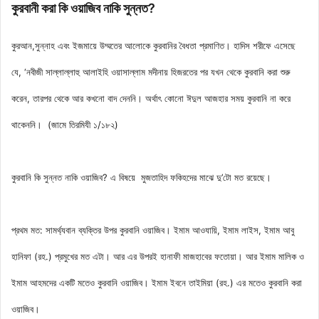
কুরবানী করা কি ওয়াজিব নাকি সুন্নত?
কুরআন,সুন্নাহ এবং ইজমায়ে উম্মতের আলোকে কুরবানির বৈধতা প্রমাণিত। হাদিস শরীফে এসেছে
যে, ‘নবীজী সাল্লাল্লাহু আলাইহি ওয়াসাল্লাম মদীনায় হিজরতের পর যখন থেকে কুরবানি করা শুরু
করেন, তারপর থেকে আর কখনো বাদ দেননি। অর্থাৎ কোনো ঈদুল আজহার সময় কুরবানি না করে
থাকেননি। (জামে তিরমিযী ১/১৮২)
কুরবানি কি সুন্নত নাকি ওয়াজিব? এ বিষয়ে মুজতাহিদ ফকিহদের মাঝে দু’টো মত রয়েছে।
প্রথম মত: সামর্থ্যবান ব্যক্তির উপর কুরবানি ওয়াজিব। ইমাম আওযায়ি, ইমাম লাইস, ইমাম আবু
হানিফা (রহ.) প্রমুখের মত এটা। আর এর উপরই হানাফী মাজহাবের ফতোয়া। আর ইমাম মালিক ও
ইমাম আহমদের একটি মতেও কুরবানি ওয়াজিব। ইমাম ইবনে তাইমিয়া (রহ.) এর মতেও কুরবানি করা
ওয়াজিব।