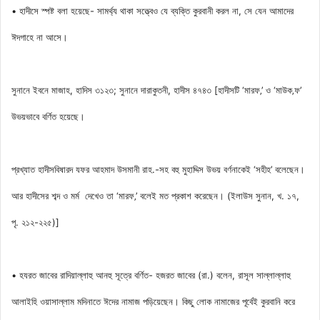
• হাদীসে স্পষ্ট বলা হয়েছে- সামর্থ্য থাকা সত্ত্বেও যে ব্যক্তি কুরবানী করল না, সে যেন আমাদের
ঈদগাহে না আসে।
সুনানে ইবনে মাজাহ, হাদিস ৩১২৩; সুনানে দারাকুতনী, হাদীস ৪৭৪৩ [হাদীসটি ‘মারফ‚’ ও ‘মাউক‚ফ’
উভয়ভাবে বর্ণিত হয়েছে।
প্রখ্যাত হাদীসবিষারদ যফর আহমাদ উসমানী রাহ.-সহ বহু মুহাদ্দিস উভয় বর্ণনাকেই ‘সহীহ’ বলেছেন।
আর হাদীসের শব্দ ও মর্ম দেখেও তা ‘মারফ‚’ বলেই মত প্রকাশ করেছেন। (ইলাউস সুনান, খ. ১৭,
পৃ. ২১২-২২৫)]
• হযরত জাবের রাদিয়াল্লাহু আনহু সূত্রে বর্ণিত- হজরত জাবের (রা.) বলেন, রাসূল সাল্লাল্লাহু
আলাইহি ওয়াসাল্লাম মদিনাতে ঈদের নামাজ পড়িয়েছেন। কিছু লোক নামাজের পূর্বেই কুরবানি করে