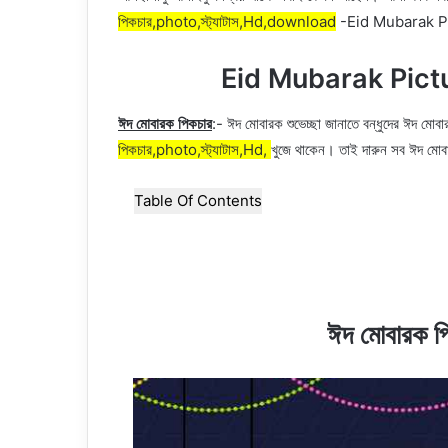
পিকচার,photo,স্ট্যাটাস,Hd,download
-Eid Mubarak Pic
Eid Mubarak Pict
ঈদ মোবারক পিকচার
:- ঈদ মোবারক শুভেচ্ছা জানাতে বন্ধুদের ঈদ 
পিকচার,photo,স্ট্যাটাস,Hd,
খুজে থাকেন। তাই দারুন সব ঈদ মো
Table Of Contents
ঈদ মোবারক 