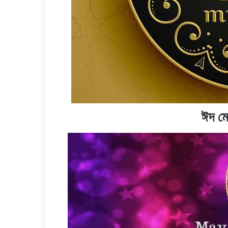
ঈদ মো