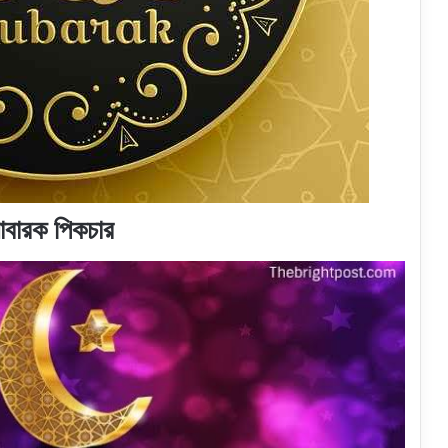
বারক পিকচার