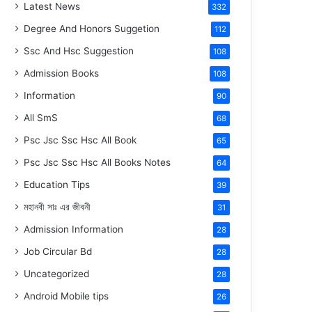
Latest News
332
Degree And Honors Suggetion
112
Ssc And Hsc Suggestion
108
Admission Books
108
Information
90
All SmS
68
Psc Jsc Ssc Hsc All Book
65
Psc Jsc Ssc Hsc All Books Notes
64
Education Tips
39
মহানবী
সাঃ
এর জীবনী
31
Admission Information
28
Job Circular Bd
28
Uncategorized
28
Android Mobile tips
26