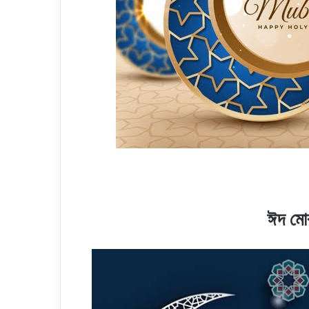
ঈদ মো