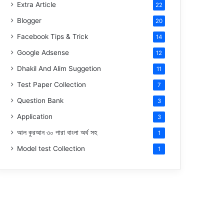
Extra Article
22
Blogger
20
Facebook Tips & Trick
14
Google Adsense
12
Dhakil And Alim Suggetion
11
Test Paper Collection
7
Question Bank
3
Application
3
আল কুরআন ৩০ পারা বাংলা অর্থ সহ
1
Model test Collection
1