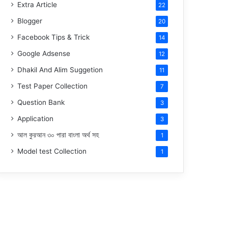
Extra Article
22
Blogger
20
Facebook Tips & Trick
14
Google Adsense
12
Dhakil And Alim Suggetion
11
Test Paper Collection
7
Question Bank
3
Application
3
আল কুরআন ৩০ পারা বাংলা অর্থ সহ
1
Model test Collection
1