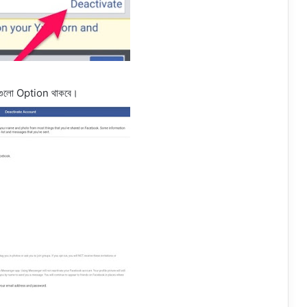
 গুলো Option থাকবে।