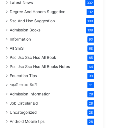
Latest News
332
Degree And Honors Suggetion
112
Ssc And Hsc Suggestion
108
Admission Books
108
Information
90
All SmS
68
Psc Jsc Ssc Hsc All Book
65
Psc Jsc Ssc Hsc All Books Notes
64
Education Tips
39
মহানবী
সাঃ
এর জীবনী
31
Admission Information
28
Job Circular Bd
28
Uncategorized
28
Android Mobile tips
26