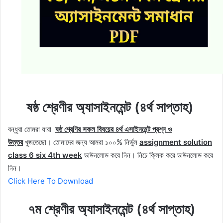
ষষ্ঠ শ্রেণীর অ্যাসাইনমেন্ট (৪র্থ সাপ্তাহ)
বন্ধুরা তোমরা যারা
ষষ্ঠ শ্রেণির সকল বিষয়ের ৪র্থ এসাইনমেন্ট প্রশ্ন ও
উত্তর
খুজতেছো। তোমাদের জন্য আমরা ১০০% নির্ভুল
assignment solution
class 6 six 4th week
ডাউনলোড করে নিন।
নিচে ক্লিক করে ডাউনলোড করে
নিন।
Click Here To Download
৭ম শ্রেণীর অ্যাসাইনমেন্ট (৪র্থ সাপ্তাহ)