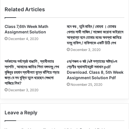
Related Articles
Class 7,6th Week Math
মনে কর , তুমি মাহিন / মােহনা । তােমার
Assignment Solution
খেলার সাথী সাজিদ / সাজেদা করােনা ভাইরাসে
আক্রান্ত হলে তােমার মনের অবস্থা জানিয়ে
December 4, 2020
বন্ধু নাফিস / নাফিসাকে একটি চিঠি লেখ
December 3, 2020
সর্বকালের সর্বশ্রেষ্ঠ বাঙালি , স্বাধীনতার
৫ম/পঞ্চম ও ষষ্ঠ /৬ষ্ট সপ্তাহের অষ্টম/৮ম
স্থপতি , আমাদের জাতির পিতা বঙ্গবন্ধু শেখ
শ্রেণীর অ্যাসাইনমেন্ট সমাধান pdf
মুজিবুর রহমান স্বাধীনতা যুদ্ধে ঝাঁপিয়ে পড়ার
Download. Class 8, 5th Week
জন্য যে সব যুক্তি তুলে ধরেছেন সেগুলাে
Assignment Solution Pdf
সাজিয়ে লিখ?
November 25, 2020
December 3, 2020
Leave a Reply