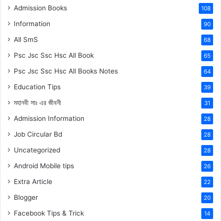
Admission Books
108
Information
90
All SmS
68
Psc Jsc Ssc Hsc All Book
65
Psc Jsc Ssc Hsc All Books Notes
64
Education Tips
39
মহানবী
সাঃ
এর জীবনী
31
Admission Information
28
Job Circular Bd
28
Uncategorized
28
Android Mobile tips
26
Extra Article
22
Blogger
20
Facebook Tips & Trick
14