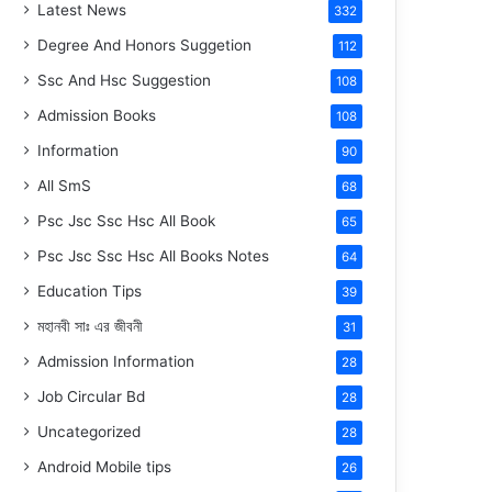
Latest News
332
Degree And Honors Suggetion
112
Ssc And Hsc Suggestion
108
Admission Books
108
Information
90
All SmS
68
Psc Jsc Ssc Hsc All Book
65
Psc Jsc Ssc Hsc All Books Notes
64
Education Tips
39
মহানবী
সাঃ
এর জীবনী
31
Admission Information
28
Job Circular Bd
28
Uncategorized
28
Android Mobile tips
26