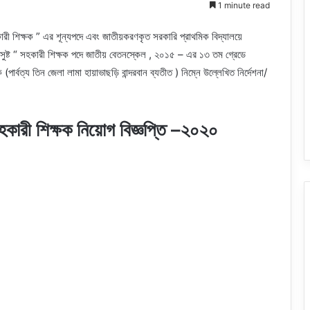
1 minute read
ারী শিক্ষক ” এর শূন্যপদে এবং জাতীয়করণকৃত সরকারি প্রাথমিক বিদ্যালয়ে
সুষ্ট “ সহকারী শিক্ষক পদে জাতীয় বেতনস্কেল , ২০১৫ – এর ১৩ তম গ্রেডে
পার্বত্য তিন জেলা লামা হায়াভাছড়ি বান্দরবান ব্যতীত ) নিম্নে উল্লেখিত নির্দেশনা/
কারী শিক্ষক নিয়োগ বিজ্ঞপ্তি –
২০২০