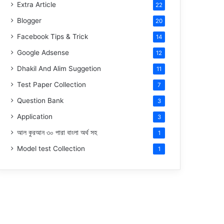
Extra Article
22
Blogger
20
Facebook Tips & Trick
14
Google Adsense
12
Dhakil And Alim Suggetion
11
Test Paper Collection
7
Question Bank
3
Application
3
আল কুরআন ৩০ পারা বাংলা অর্থ সহ
1
Model test Collection
1