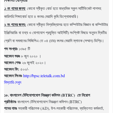
শিক্ষাগত যোগ্যতাঃ
১ নং পদের জন্য:
কোনো স্বীকৃত বোর্ড হতে মাধ্যমিক স্কুল সাটিফিকেট পাশসহ
কারিগরি শিক্ষাবোর্ড হতে ৪ বৎসর মেয়াদি কৃষি ডিপ্লোমাধারি।
২ নং পদের জন্য:
কোনো স্বীকৃত বিশ্ববিদ্যালয় হতে কম্পিউটার বিজ্ঞান বা কম্পিউটার
ইঞ্জিনিয়ারিং বা তথ্য ও যোগাযোগ প্রযুক্তি আইসিটি) সংশ্লিষ্ট বিষয়ে অন্যুন দ্বিতীয়
শ্রেণি বা সমমানের সিজিপিএ তে ০৪ (চার) বৎসর মেয়াদি ম্লাতক (সম্মান) ডিগ্রি।
পদ সংখ্যাঃ
১৩৯৫ টি
আবেদন শুরুঃ
৮ জুন ২০২০ ।
আবেদন শেষঃ
২৬ জুলাই ২০২০।
আবেদন ফি:
৫০০/-
আবেদন লিংকঃ
http://bpsc.teletalk.com.bd
বিস্তারি দেখুন
১৮. বাংলাদেশ টেলিযোগাযোগ নিয়ন্ত্রণ কমিশন (BTRC) তে নিয়োগ
প্রতিষ্ঠানঃ
বাংলাদেশ টেলিযোগাযোগ নিয়ন্ত্রণ কমিশন (BTRC)
পদের নামঃ
সহকারী পরিচালক (AD), উপ-সহকারী পরিচালক, ব্যক্তিগত কর্মকর্তা,