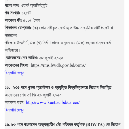
পদের নামঃ
ওয়ার্ক অ্যাসিস্ট্যান্ট
পদ সংখ্যাঃ
১২৫টি
আবেদন ফীঃ
৫০০/- টাকা
শিক্ষাগত যোগ্যতাঃ
(ক) কোন স্বীকৃত বোর্ড হতে উচ্চ মাধ্যমিক সার্টিফিকেট বা
সমমানের
পরীক্ষায় উত্তীর্ণ; এবং (খ) নির্মাণ কাজে অন্যুন ০১ (এক) বছরের বাস্তব কর্ম
অভিজ্ঞতা।
আবেদনের শেষ তারিখঃ
২৮ জুলাই ২০২০
আবেদনের লিংকঃ
https://rms.bwdb.gov.bd/orms/
বিস্তারি দেখুন
১৫. ২৩৫ পদে খুলনা প্রকৌশল ও প্রযুক্তি বিশ্ববিদ্যালয়ে নিয়োগ বিজ্ঞপ্তি
আবেদনের শেষ তারিখঃ ২৯ জুলাই ২০২০
আবেদন ফরম:
http://www.kuet.ac.bd/career/
বিস্তারি দেখুন
১৬. ৮৫ পদে বাংলাদেশ অভ্যন্তরীণ নৌ-পরিবহন কর্তৃপক্ষ (BIWTA) তে নিয়োগ