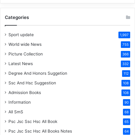
Categories
Sport update
1,997
World wide News
755
Picture Collection
366
Latest News
332
Degree And Honors Suggetion
112
Ssc And Hsc Suggestion
108
Admission Books
108
Information
90
All SmS
68
Psc Jsc Ssc Hsc All Book
65
Psc Jsc Ssc Hsc All Books Notes
64