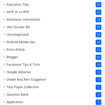
Education Tips
39
মহানবী
সাঃ
এর জীবনী
31
Admission Information
28
Job Circular Bd
28
Uncategorized
28
Android Mobile tips
26
Extra Article
22
Blogger
20
Facebook Tips & Trick
14
Google Adsense
12
Dhakil And Alim Suggetion
11
Test Paper Collection
7
Question Bank
3
Application
3