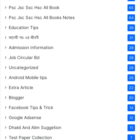
Psc Jsc Ssc Hsc All Book
65
Psc Jsc Ssc Hsc All Books Notes
64
Education Tips
39
মহানবী
সাঃ
এর জীবনী
31
Admission Information
28
Job Circular Bd
28
Uncategorized
28
Android Mobile tips
26
Extra Article
22
Blogger
20
Facebook Tips & Trick
14
Google Adsense
12
Dhakil And Alim Suggetion
11
Test Paper Collection
7