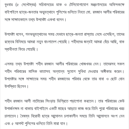
বুধবার (৫ সেপ্টেম্বর) সচিবালয়ের ডাক ও টেলিযোগাযোগ মন্ত্রণালয়ের অফিসকক্ষে
বাইপাইলে ছাত্র-জনতার অভ্যুত্থানে পুলিশের গুলিতে নিহত মো. রমজান আলীর পরিবারের
সঙ্গে সাক্ষাতকালে তথ্য উপদেষ্টা একথা বলেন।
উপদেষ্টা বলেন, গনঅভ্যুত্থানের সময় যেভাবে ছাত্র-জনতা রাস্তায় নেমে এসেছিল, তাদের
রক্তের বিনিময়ে আমরা নতুন বাংলাদেশ পেয়েছি। শহীদদের জন্যই আমরা বেঁচে আছি, বাক
স্বাধীনতা ফিরে পেয়েছি।
এসময় তথ্য উপদেষ্টা শহীদ রমজান আলীর পরিবারের খোজখবর নেন। তাদেরসহ সকল
শহীদ পরিবারের মাসিক ভাতাসহ অন্যান্য সুযোগ সুবিধা দেওয়ার অঙ্গীকার করেন।
উপদেষ্টার সঙ্গে সাক্ষাতের সময় শহীদ রমজানের পরিবার থেকে তার বাবা ও ছোট বোন
উপস্থিত ছিলেন।
শহীদ রমজান আলী নাটোরের সিংড়ায় ডিগ্রিতে পড়াশোনা করতেন। তার পরিবারের কেউ
উপার্জনক্ষম না থাকায় বাইপাইলে একটি মাছের আড়তে কাজ করে তিনি পুরো পরিবারের খরচ
চালাতেন। বৈষম্য বিরোধী ছাত্র আন্দোলন চলাকালীন সময়ে তিনি আন্দোলনে অংশ নেন
এবং ৫ আগস্ট পুলিশের গুলিতে তিনি মারা যান।