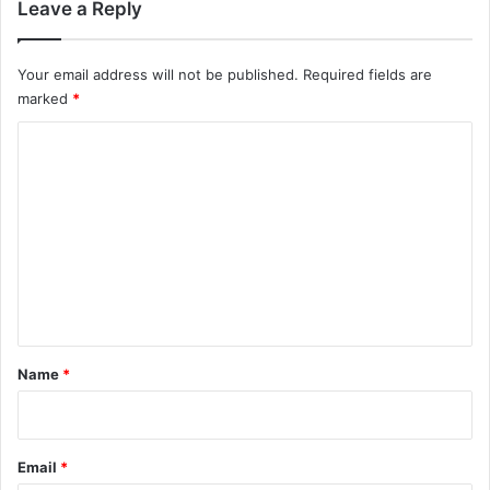
Leave a Reply
Your email address will not be published.
Required fields are
marked
*
C
o
m
m
e
n
t
*
Name
*
Email
*