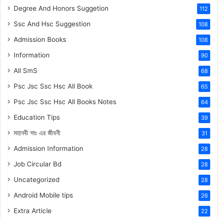
Degree And Honors Suggetion
112
Ssc And Hsc Suggestion
108
Admission Books
108
Information
90
All SmS
68
Psc Jsc Ssc Hsc All Book
65
Psc Jsc Ssc Hsc All Books Notes
64
Education Tips
39
মহানবী
সাঃ
এর জীবনী
31
Admission Information
28
Job Circular Bd
28
Uncategorized
28
Android Mobile tips
26
Extra Article
22