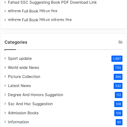
Fahad SSC Suggesting Book PDF Download Link
জাবিনলেজ Full Book পিডিএফ লিংক
ফার্মানলেজ Full Book পিডিএফ ডাউনলোড লিংক
Categories
Sport update
1,997
World wide News
755
Picture Collection
366
Latest News
332
Degree And Honors Suggetion
112
Ssc And Hsc Suggestion
108
Admission Books
108
Information
90