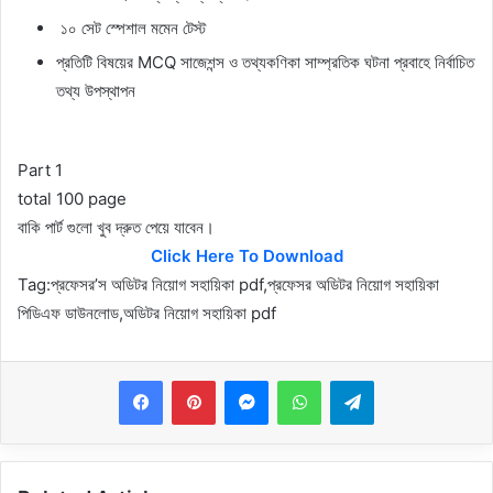
১০ সেট স্পেশাল মমেন টেস্ট
প্রতিটি বিষয়ের MCQ সাজেশন্স ও তথ্যকণিকা সাম্প্রতিক ঘটনা প্রবাহে নিৰ্বাচিত
তথ্য উপস্থাপন
Part 1
total 100 page
বাকি পার্ট গুলো খুব দ্রুত পেয়ে যাবেন।
Click Here To Download
Tag:প্রফেসর’স অডিটর নিয়ােগ সহায়িকা pdf,প্রফেসর অডিটর নিয়ােগ সহায়িকা
পিডিএফ ডাউনলোড,অডিটর নিয়ােগ সহায়িকা pdf
Messenger
WhatsApp
Telegram