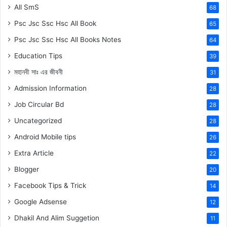
All SmS
68
Psc Jsc Ssc Hsc All Book
65
Psc Jsc Ssc Hsc All Books Notes
64
Education Tips
39
মহানবী
সাঃ
এর জীবনী
31
Admission Information
28
Job Circular Bd
28
Uncategorized
28
Android Mobile tips
26
Extra Article
22
Blogger
20
Facebook Tips & Trick
14
Google Adsense
12
Dhakil And Alim Suggetion
11