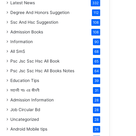
Latest News
332
Degree And Honors Suggetion
112
Ssc And Hsc Suggestion
108
Admission Books
108
Information
90
All SmS
68
Psc Jsc Ssc Hsc All Book
65
Psc Jsc Ssc Hsc All Books Notes
64
Education Tips
39
মহানবী
সাঃ
এর জীবনী
31
Admission Information
28
Job Circular Bd
28
Uncategorized
28
Android Mobile tips
26