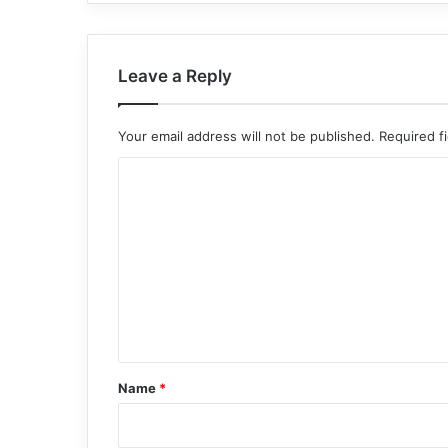
Leave a Reply
Your email address will not be published.
Required f
C
o
m
m
e
n
t
*
Name
*