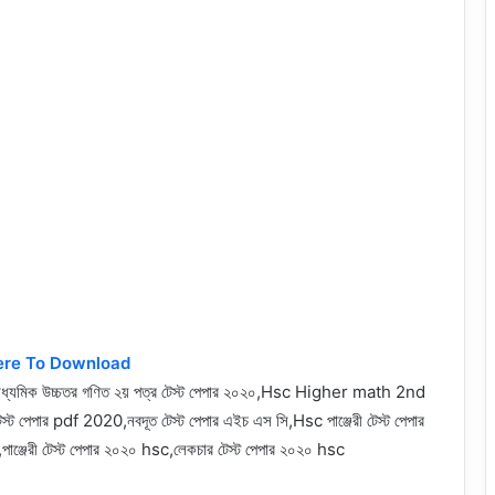
ere To Download
চমাধ্যমিক উচ্চতর গণিত ২য় পত্র টেস্ট পেপার ২০২০,Hsc Higher math 2nd
েস্ট পেপার pdf 2020,নবদূত টেস্ট পেপার এইচ এস সি,Hsc পাঞ্জেরী টেস্ট পেপার
াঞ্জেরী টেস্ট পেপার ২০২০ hsc,লেকচার টেস্ট পেপার ২০২০ hsc