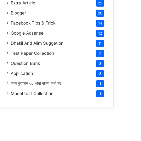
Extra Article
22
Blogger
20
Facebook Tips & Trick
14
Google Adsense
12
Dhakil And Alim Suggetion
11
Test Paper Collection
7
Question Bank
3
Application
3
আল কুরআন ৩০ পারা বাংলা অর্থ সহ
1
Model test Collection
1