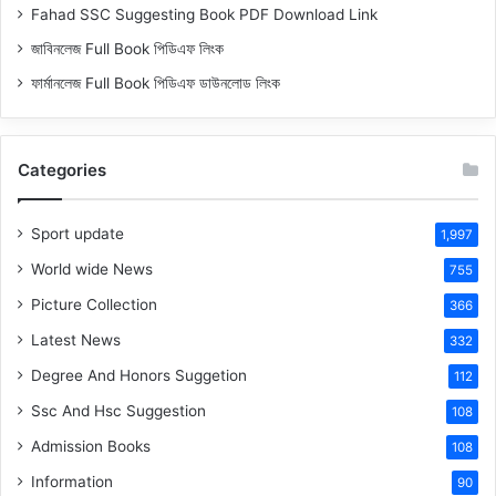
Fahad SSC Suggesting Book PDF Download Link
জাবিনলেজ Full Book পিডিএফ লিংক
ফার্মানলেজ Full Book পিডিএফ ডাউনলোড লিংক
Categories
Sport update
1,997
World wide News
755
Picture Collection
366
Latest News
332
Degree And Honors Suggetion
112
Ssc And Hsc Suggestion
108
Admission Books
108
Information
90