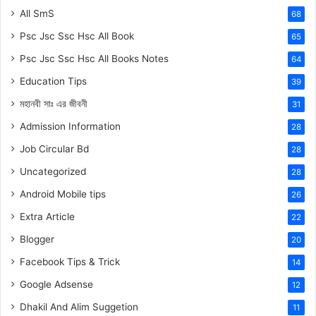
All SmS
68
Psc Jsc Ssc Hsc All Book
65
Psc Jsc Ssc Hsc All Books Notes
64
Education Tips
39
মহানবী
সাঃ
এর জীবনী
31
Admission Information
28
Job Circular Bd
28
Uncategorized
28
Android Mobile tips
26
Extra Article
22
Blogger
20
Facebook Tips & Trick
14
Google Adsense
12
Dhakil And Alim Suggetion
11