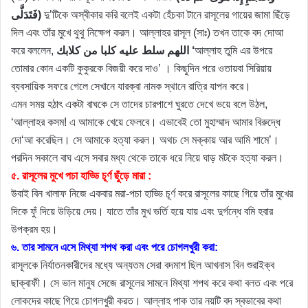
فَتَدَلَّى)
দু’টিকে অস্বীকার করি বলেই একটা হেঁচকা টানে রাসূলের গায়ের জামা ছিঁড়ে
দিল এবং তাঁর মুখে থুথু নিক্ষেপ করল। আল্লাহর রাসূল (সাঃ) তখন তাকে বদ দোআ
করে বললেন,
اللهم سلط عليه كلبا من كلابك ‘
আল্লাহ তুমি এর উপরে
তোমার কোন একটি কুকুরকে বিজয়ী করে দাও’ । কিছুদিন পরে ওতায়বা সিরিয়ায়
ব্যবসায়িক সফরে গেলে সেখানে যারক্বা নামক স্থানে রাত্রি যাপন করে।
এমন সময় হঠাৎ একটা বাঘকে সে তাদের চারপাশে ঘুরতে দেখে ভয়ে বলে উঠল,
‘আল্লাহর কসম! এ আমাকে খেয়ে ফেলবে। এভাবেই তো মুহাম্মাদ আমার বিরুদ্ধে
দো‘আ করেছিল। সে আমাকে হত্যা করল। অথচ সে মক্কায় আর আমি শামে’।
পরদিন সকালে বাঘ এসে সবার মধ্য থেকে তাকে ধরে নিয়ে ঘাড় মটকে হত্যা করল।
৫. রাসূলের মুখে পচা হাড্ডি চূর্ণ ছুঁড়ে মারা :
উবাই বিন খালাফ নিজে একবার মরা-পচা হাড্ডি চূর্ণ করে রাসূলের কাছে গিয়ে তাঁর মুখের
দিকে ফুঁ দিয়ে উড়িয়ে দেয়। যাতে তাঁর মুখ ভর্তি হয়ে যায় এবং দুর্গন্ধে বমি হবার
উপক্রম হয়।
৬. তার সামনে এসে মিথ্যা শপথ করা এবং পরে চোগলখুরী করা:
রাসূলকে নির্যাতনকারীদের মধ্যে অন্যতম সেরা বদমাশ ছিল আখনাস বিন শুরাইক্ব
ছাক্বাফী। সে ভাল মানুষ সেজে রাসূলের সামনে মিথ্যা শপথ করে কথা বলত এবং পরে
লোকদের কাছে গিয়ে চোগলখুরী করত। আল্লাহ পাক তার নয়টি বদ স্বভাবের কথা