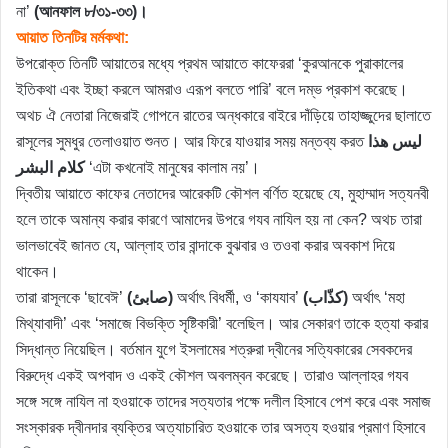
না’
(আনফাল ৮/৩১-৩৩)।
আয়াত তিনটির মর্মকথা:
উপরোক্ত তিনটি আয়াতের মধ্যে প্রথম আয়াতে কাফেররা ‘কুরআনকে পুরাকালের
ইতিকথা এবং ইচ্ছা করলে আমরাও এরূপ বলতে পারি’ বলে দম্ভ প্রকাশ করেছে।
অথচ ঐ নেতারা নিজেরাই গোপনে রাতের অন্ধকারে বাইরে দাঁড়িয়ে তাহাজ্জুদের ছালাতে
রাসূলের সুমধুর তেলাওয়াত শুনত। আর ফিরে যাওয়ার সময় মন্তব্য করত
ليس هذا
كلام البشر
‘এটা কখনোই মানুষের কালাম নয়’।
দ্বিতীয় আয়াতে কাফের নেতাদের আরেকটি কৌশল বর্ণিত হয়েছে যে, মুহাম্মাদ সত্যনবী
হলে তাকে অমান্য করার কারণে আমাদের উপরে গযব নাযিল হয় না কেন? অথচ তারা
ভালভাবেই জানত যে, আল্লাহ তার বান্দাকে বুঝবার ও তওবা করার অবকাশ দিয়ে
থাকেন।
তারা রাসূলকে ‘ছাবেঈ’
(صابئ)
অর্থাৎ বিধর্মী, ও ‘কাযযাব’
(كذّاب)
অর্থাৎ ‘মহা
মিথ্যাবাদী’ এবং ‘সমাজে বিভক্তি সৃষ্টিকারী’ বলেছিল। আর সেকারণ তাকে হত্যা করার
সিদ্ধান্ত নিয়েছিল। বর্তমান যুগে ইসলামের শত্রুরা দ্বীনের সত্যিকারের সেবকদের
বিরুদ্ধে একই অপবাদ ও একই কৌশল অবলম্বন করেছে। তারাও আল্লাহর গযব
সঙ্গে সঙ্গে নাযিল না হওয়াকে তাদের সত্যতার পক্ষে দলীল হিসাবে পেশ করে এবং সমাজ
সংস্কারক দ্বীনদার ব্যক্তির অত্যাচারিত হওয়াকে তার অসত্য হওয়ার প্রমাণ হিসাবে