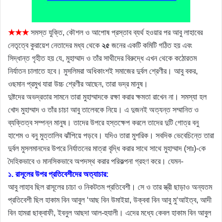
★★★
সমস্ত যুক্তি, কৌশল ও আপোষ প্রস্তাব ব্যর্থ হওয়ার পর আবু লাহাবের
নেতৃত্বে কুরায়েশ নেতাদের মধ্য থেকে
২৫
জনের একটি কমিটি গঠিত হয় এবং
সিদ্ধান্ত গৃহীত হয় যে, মুহাম্মাদ ও তাঁর সাথীদের বিরুদ্ধে এখন থেকে কঠোরতম
নির্যাতন চালাতে হবে। মুসলিমরা অধিকাংশই সমাজের দুর্বল শ্রেণীর। আবু বকর,
ওছমান প্রমুখ যারা উচ্চ শ্রেণীর আছেন, তারা ভদ্র মানুষ।
দুষ্টদের অভদ্রতার সামনে তারা মুহাম্মাদকে রক্ষা করার ক্ষমতা রাখেন না। সমস্যা হল
খোদ মুহাম্মাদ ও তাঁর চাচা আবু তালেবকে নিয়ে। এ দুজনই অত্যন্ত সম্মানিত ও
ব্যক্তিত্ব সম্পন্ন মানুষ। তাদের উপরে হস্তক্ষেপ করলে তাদের দুটি গোত্র বনু
হাশেম ও বনু মুত্তালিব ঝাঁপিয়ে পড়বে। যদিও তারা মুশরিক। সবদিক ভেবেচিন্তে তারা
দুর্বল মুসলমানদের উপরে নির্যাতনের মাত্রা বৃদ্ধি করার সাথে সাথে মুহাম্মাদ (সাঃ)-কে
দৈহিকভাবে ও মানসিকভাবে অপদস্থ করার পরিকল্পনা গ্রহণ করে। যেমন-
১. রাসূলের উপর প্রতিবেশীদের অত্যাচার:
আবু লাহাব ছিল রাসূলের চাচা ও নিকটতম প্রতিবেশী। সে ও তার স্ত্রী ছাড়াও অন্যতম
প্রতিবেশী ছিল হাকাম বিন আবুল ‘আছ বিন উমাইয়া, উক্ববা বিন আবু মু‘আইত্ব, আদী
বিন হামরা ছাক্বাফী, ইবনুল আছদা আল-হুযালী। এদের মধ্যে কেবল হাকাম বিন আবুল