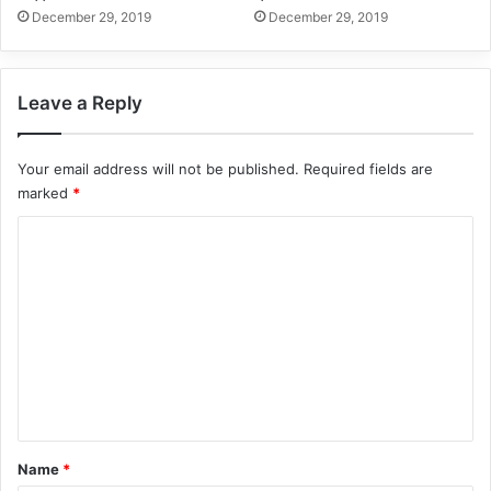
December 29, 2019
December 29, 2019
Leave a Reply
Your email address will not be published.
Required fields are
marked
*
C
o
m
m
e
n
t
*
Name
*