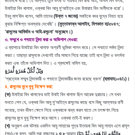
জাহলকে ধরো। হে আল্লাহ তুমি উৎবা ও শায়বাহ বিন রাবী‘আহ, অলীদ বিন উৎবা,
উমাইয়া বিন খালাফ, ওক্ববা বিন আবু মু‘আইত্ব এবং উমারাহ বিন অলীদকে ধরো’।
ইবনু মাস‘ঊদ বলেন, আমি তাদের
(উক্ত ৭ জনের)
সবাইকে বদর যুদ্ধে নিহত হয়ে
কূয়ায় নিক্ষিপ্ত অবস্থায় দেখেছি’।
(মুত্তাফাক্ব আলাইহ, মিশকাত হা/৫৮৪৭;
‘রাসূলের আবির্ভাব ও অহি-রসূচনা’ অনুচ্ছেদ।)
৩. সম্মুখে ও পশ্চাতে নিন্দা করা ও অভিশাপ দেওয়া:
এ ব্যাপারে উমাইয়া বিন খালাফ অগ্রণী ভূমিকা পালন করে। সে পশ্চাতে সর্বদা নিন্দা
করত। তাছাড়া রাসূলকে দেখলেই তাঁর সামনে গিয়ে যাচ্ছে তাই বলে নিন্দা ও ভৎর্সনা
করত এবং তাঁকে অভিশাপ দিত। এ প্রসঙ্গেই নাযিল হয়,
وَيْلٌ لِّكُلِّ هُمَزَةٍ لُّمَزَةٍ
‘প্রত্যেক সম্মুখ নিন্দাকারী ও পশ্চাতে নিন্দাকারীর জন্য রয়েছে ধ্বংস’
(হুমাযাহ১০৪/১)।
৪. রাসূলের মুখে থুথু নিক্ষেপ করা:
(ক)
উমাইয়া বিন খালাফের ভাই উবাই বিন খালাফ ছিল আরেক দুরাচার। সে যখন
শুনতে পেল যে, ওক্ববা বিন আবু মু‘আইত্ব রাসূলের কাছে বসে কিছু আল্লাহর বাণী
শুনেছে, তখন ভীষণ ক্ষেপে গিয়ে ওক্ববাকে বাধ্য করল যাতে সে তৎক্ষণাৎ গিয়ে
রাসূলের মুখে থুথু নিক্ষেপ করে আসে। ওক্ববা তাই-ই করল।
(খ)
অনুরূপ এক ঘটনায় একদিন আবু লাহাবের পুত্র উতায়বা বিন আবু লাহাব এসে রাসূল
(সাঃ)-কে বলল, আমি সূরা নাজমের
১ ও ৮
আয়াত
(وَالنَّجْمِ إِذَا هَوَى- ثُمَّ دَنَا