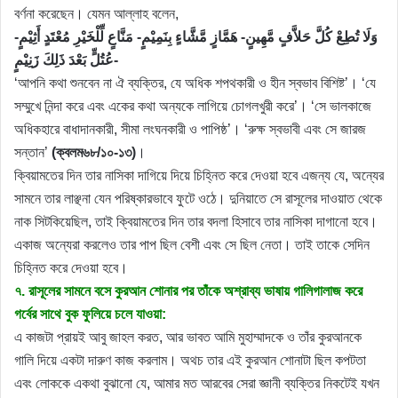
বর্ণনা করেছেন। যেমন আল্লাহ বলেন,
وَلَا تُطِعْ كُلَّ حَلاَّفٍ مَّهِينٍ- هَمَّازٍ مَّشَّاءٍ بِنَمِيْمٍ- مَنَّاعٍ لِّلْخَيْرِ مُعْتَدٍ أَثِيْمٍ-
عُتُلٍّ بَعْدَ ذَلِكَ زَنِيْمٍ-
‘আপনি কথা শুনবেন না ঐ ব্যক্তির, যে অধিক শপথকারী ও হীন স্বভাব বিশিষ্ট’। ‘যে
সম্মুখে নিন্দা করে এবং একের কথা অন্যকে লাগিয়ে চোগলখুরী করে’। ‘সে ভালকাজে
অধিকহারে বাধাদানকারী, সীমা লংঘনকারী ও পাপিষ্ঠ’। ‘রুক্ষ স্বভাবী এবং সে জারজ
সন্তান’
(ক্বলম৬৮/১০-১৩)
।
ক্বিয়ামতের দিন তার নাসিকা দাগিয়ে দিয়ে চিহ্নিত করে দেওয়া হবে এজন্য যে, অন্যের
সামনে তার লাঞ্ছনা যেন পরিষ্কারভাবে ফুটে ওঠে। দুনিয়াতে সে রাসূলের দাওয়াত থেকে
নাক সিটকিয়েছিল, তাই ক্বিয়ামতের দিন তার বদলা হিসাবে তার নাসিকা দাগানো হবে।
একাজ অন্যেরা করলেও তার পাপ ছিল বেশী এবং সে ছিল নেতা। তাই তাকে সেদিন
চিহ্নিত করে দেওয়া হবে।
৭. রাসূলের সামনে বসে কুরআন শোনার পর তাঁকে অশ্রাব্য ভাষায় গালিগালাজ করে
গর্বের সাথে বুক ফুলিয়ে চলে যাওয়া:
এ কাজটা প্রায়ই আবু জাহল করত, আর ভাবত আমি মুহাম্মাদকে ও তাঁর কুরআনকে
গালি দিয়ে একটা দারুণ কাজ করলাম। অথচ তার এই কুরআন শোনাটা ছিল কপটতা
এবং লোককে একথা বুঝানো যে, আমার মত আরবের সেরা জ্ঞানী ব্যক্তির নিকটেই যখন