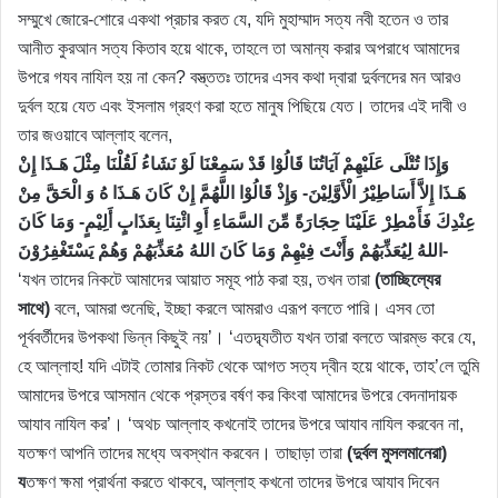
সম্মুখে জোরে-শোরে একথা প্রচার করত যে, যদি মুহাম্মাদ সত্য নবী হতেন ও তার
আনীত কুরআন সত্য কিতাব হয়ে থাকে, তাহলে তা অমান্য করার অপরাধে আমাদের
উপরে গযব নাযিল হয় না কেন? বস্ত্ততঃ তাদের এসব কথা দ্বারা দুর্বলদের মন আরও
দুর্বল হয়ে যেত এবং ইসলাম গ্রহণ করা হতে মানুষ পিছিয়ে যেত। তাদের এই দাবী ও
তার জওয়াবে আল্লাহ বলেন,
وَإِذَا تُتْلَى عَلَيْهِمْ آيَاتُنَا قَالُوْا قَدْ سَمِعْنَا لَوْ نَشَاءُ لَقُلْنَا مِثْلَ هَـذَا إِنْ
هَـذَا إِلاَّ أَسَاطِيْرُ الْأَوَّلِيْنَ- وَإِذْ قَالُوْا اللَّهُمَّ إِنْ كَانَ هَـذَا هُ وَ الْحَقَّ مِنْ
عِنْدِكَ فَأَمْطِرْ عَلَيْنَا حِجَارَةً مِّنَ السَّمَاءِ أَوِ ائْتِنَا بِعَذَابٍ أَلِيْمٍ- وَمَا كَانَ
اللهُ لِيُعَذِّبَهُمْ وَأَنْتَ فِيْهِمْ وَمَا كَانَ اللهُ مُعَذِّبَهُمْ وَهُمْ يَسْتَغْفِرُوْنَ-
‘যখন তাদের নিকটে আমাদের আয়াত সমূহ পাঠ করা হয়, তখন তারা
(তাচ্ছিল্যের
সাথে)
বলে, আমরা শুনেছি, ইচ্ছা করলে আমরাও এরূপ বলতে পারি। এসব তো
পূর্ববর্তীদের উপকথা ভিন্ন কিছুই নয়’। ‘এতদ্ব্যতীত যখন তারা বলতে আরম্ভ করে যে,
হে আল্লাহ! যদি এটাই তোমার নিকট থেকে আগত সত্য দ্বীন হয়ে থাকে, তাহ’লে তুমি
আমাদের উপরে আসমান থেকে প্রস্তর বর্ষণ কর কিংবা আমাদের উপরে বেদনাদায়ক
আযাব নাযিল কর’। ‘অথচ আল্লাহ কখনোই তাদের উপরে আযাব নাযিল করবেন না,
যতক্ষণ আপনি তাদের মধ্যে অবস্থান করবেন। তাছাড়া তারা
(দুর্বল মুসলমানেরা)
য
তক্ষণ ক্ষমা প্রার্থনা করতে থাকবে, আল্লাহ কখনো তাদের উপরে আযাব দিবেন