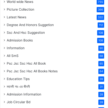
World wide News
755
Picture Collection
366
Latest News
332
Degree And Honors Suggetion
112
Ssc And Hsc Suggestion
108
Admission Books
108
Information
90
All SmS
68
Psc Jsc Ssc Hsc All Book
65
Psc Jsc Ssc Hsc All Books Notes
64
Education Tips
39
মহানবী
সাঃ
এর জীবনী
31
Admission Information
28
Job Circular Bd
28