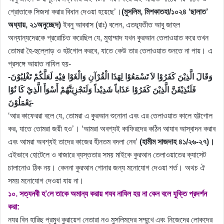
শ্রোতাকে সিজদা করার বিধান দেওয়া হয়েছে’।
(মুসলিম, মিশকাতহা/১০২৪ ‘ছালাত’
অধ্যায়, ২১অনুচ্ছেদ)
ইবনু আববাস (রাঃ) বলেন, এতদ্ব্যতীত আবু জাহল
অন্যান্যদেরকে প্ররোচিত করেছিল যে, মুহাম্মাদ যখন কুরআন তেলাওয়াত করে তখন
তোমরা হৈ-হুল্লোড় ও হট্টগোল করবে, যাতে কেউ তার তেলাওয়াত শুনতে না পায়। এ
প্রসঙ্গে আয়াত নাযিল হয়-
وَقَالَ الَّذِيْنَ كَفَرُوْا لاَ تَسْمَعُوْا لِهَذَا الْقُرْآنِ وَالْغَوْا فِيْهِ لَعَلَّكُمْ تَغْلِبُوْنَ-
فَلَنُذِيْقَنَّ الَّذِيْنَ كَفَرُوْا عَذَاباً شَدِيْداً وَلَنَجْزِيَنَّهُمْ أَسْوَأَ الَّذِيْ كَا نُوْا
يَعْمَلُوْنَ-
‘আর কাফেররা বলে যে, তোমরা এ কুরআন শুনোনা এবং এর তেলাওয়াত কালে হট্টগোল
কর, যাতে তোমরা জয়ী হও’। ‘আমরা অবশ্যই কাফিরদের কঠিন আযাব আস্বাদন করাব
এবং আমরা অবশ্যই তাদের কাজের হীনতম বদলা নেব’
(হামীম সাজদাহ ৪১/২৬-২৭)।
এইভাবে হোটেলে ও বাজারে ব্যস্ততার সময় মাইকে কুরআন তেলাওয়াতের ক্যাসেট
চালানোও ঠিক নয়। কেননা কুরআন শোনার জন্য মনোযোগ দেওয়া শর্ত। অথচ ঐ
সময় মনোযোগ দেওয়া যায় না।
১০. সত্যনবী হ’লে তাকে অমান্য করায় গযব নাযিল হয় না কেন বলে যুক্তি প্রদর্শন
করা:
নযর বিন হারিছ প্রমুখ কুরায়েশ নেতারা নও মুসলিমদের সম্মুখে এবং নিজেদের লোকদের