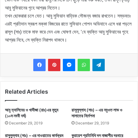
আবু সুফিয়ানের গৃহে আশ্রয় নিতেন।
তখন ছোকরারা চলে যেত। আবু সুফিয়ান বাহ্যিক সৌজন্য বজায় রাখতেন। সম্ভবতঃ
এরই প্রতিদান স্বরূপ মক্কা বিজয়ের রাতে সুফিয়ান গোপন অভিযানে এসে ধরা পড়লে
রাসূল (সাঃ) তাকে মাফ করে দেন এবং ঘোষণা দেন, ‘যে ব্যক্তি আবু সুফিয়ানের গৃহে
আশ্রয় নিবে, সে ব্যক্তি নিরাপদ থাকবে।
Messenger
WhatsApp
Telegram
Related Articles
আবু ত্বালিবের ও খাদীজা (রাঃ)এর মৃত্যু
রাসুলুল্লাহ (সাঃ) – এর নবুওত লাভ ও
(১০ম নববী বর্ষ)
সালাতের নির্দেশনা
December 29, 2019
December 29, 2019
রাসুলুল্লাহ (সাঃ) – এর দাওয়াতের কার্যক্রম
কুরায়েশ প্রতিনিধি দল নাজাশীর দরবারে