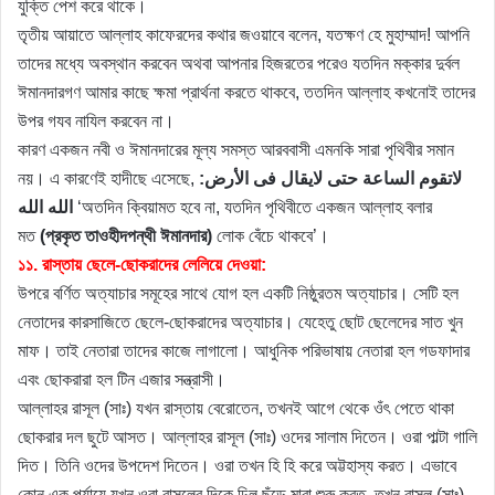
যুক্তি পেশ করে থাকে।
তৃতীয় আয়াতে আল্লাহ কাফেরদের কথার জওয়াবে বলেন, যতক্ষণ হে মুহাম্মাদ! আপনি
তাদের মধ্যে অবস্থান করবেন অথবা আপনার হিজরতের পরেও যতদিন মক্কার দুর্বল
ঈমানদারগণ আমার কাছে ক্ষমা প্রার্থনা করতে থাকবে, ততদিন আল্লাহ কখনোই তাদের
উপর গযব নাযিল করবেন না।
কারণ একজন নবী ও ঈমানদারের মূল্য সমস্ত আরববাসী এমনকি সারা পৃথিবীর সমান
নয়। এ কারণেই হাদীছে এসেছে,
الأرض:
لاتقوم الساعة حتى لايقال فى
الله الله
‘অতদিন ক্বিয়ামত হবে না, যতদিন পৃথিবীতে একজন আল্লাহ বলার
মত
(প্রকৃত তাওহীদপন্থী ঈমানদার)
লোক বেঁচে থাকবে’।
১১. রাস্তায় ছেলে-ছোকরাদের লেলিয়ে দেওয়া:
উপরে বর্ণিত অত্যাচার সমূহের সাথে যোগ হল একটি নিষ্ঠুরতম অত্যাচার। সেটি হল
নেতাদের কারসাজিতে ছেলে-ছোকরাদের অত্যাচার। যেহেতু ছোট ছেলেদের সাত খুন
মাফ। তাই নেতারা তাদের কাজে লাগালো। আধুনিক পরিভাষায় নেতারা হল গডফাদার
এবং ছোকরারা হল টিন এজার সন্ত্রাসী।
আল্লাহর রাসূল (সাঃ) যখন রাস্তায় বেরোতেন, তখনই আগে থেকে ওঁৎ পেতে থাকা
ছোকরার দল ছুটে আসত। আল্লাহর রাসূল (সাঃ) ওদের সালাম দিতেন। ওরা পাল্টা গালি
দিত। তিনি ওদের উপদেশ দিতেন। ওরা তখন হি হি করে অট্টহাস্য করত। এভাবে
কোন এক পর্যায়ে যখন ওরা রাসূলের দিকে ঢিল ছুঁড়ে মারা শুরু করত, তখন রাসূল (সাঃ)