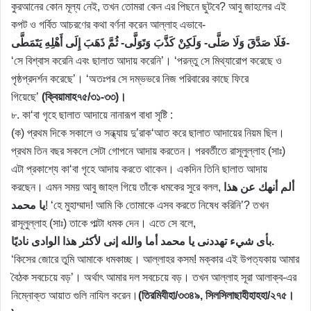
কুরআনের কোন মূল্য নেই, তখন তোমরা কেন এর পিছনে ছুটবে? আবু জাহলের এই
কপট ও গর্বিত আচরণের কথা বর্ণনা করেন আল্লাহ এভাবে-
فَلَا صَدَّقَ وَلَا صَلَّى- وَلَكِنْ كَذَّبَ وَتَوَلَّى- ثُمَّ ذَهَبَ إِلَى أَهْلِهِ يَتَمَطَّى-
‘সে বিশ্বাস করেনি এবং ছালাত আদায় করেনি’। ‘পরন্তু সে মিথ্যারোপ করেছে ও
পৃষ্ঠপ্রদর্শন করেছে’। ‘অতঃপর সে দম্ভভরে নিজ পরিবারের কাছে ফিরে
গিয়েছে’
(ক্বিয়ামাহ৭৫/৩১-৩৩)।
৮. কা‘বা গৃহে ছালাত আদায়ে নানারূপ বাধা সৃষ্টি :
(ক) প্রথম দিকে সকালে ও সন্ধ্যায় দু’রাক‘আত করে ছালাত আদায়ের নিয়ম ছিল।
প্রথম তিন বছর সকলে সেটা গোপনে আদায় করতেন। পরবর্তীতে রাসূলুল্লাহ (সাঃ)
এটা প্রকাশ্যে কা‘বা গৃহে আদায় করতে থাকেন। একদিন তিনি ছালাত আদায়
করছেন। এমন সময় আবু জাহল গিয়ে তাঁকে ধমকের সুরে বলল,
ألم أنهك عن هذا
يا محمد
! ‘হে মুহাম্মাদ! আমি কি তোমাকে এসব করতে নিষেধ করিনি’? তখন
রাসূলুল্লাহ (সাঃ) তাকে পাল্টা ধমক দেন। এতে সে বলে,
بأى شيء تهددنى يا محمد أما والله إنى لأكثر هذا الوادى ناديًا.
‘কিসের জোরে তুমি আমাকে ধমকাচ্ছ। আল্লাহর কসম! মক্কার এই উপত্যকায় আমার
বৈঠক সবচেয়ে বড়’। অর্থাৎ আমার দল সবচেয়ে বড়। তখন আল্লাহ সূরা আলাক্ব-এর
নিম্নোক্ত আয়াত গুলি নাযিল করেন।
(তিরমিযীহা/৩৩৪৯, সিলসিলাছাহীহাহহা/২৭৫।