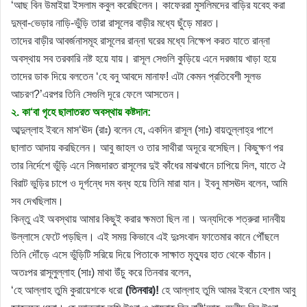
‘আছ বিন উমাইয়া ইসলাম কবুল করেছিলেন। কাফেররা মুসলিমদের বাড়ির যবেহ করা
দুম্বা-ভেড়ার নাড়ি-ভুঁড়ি তারা রাসূলের বাড়ীর মধ্যে ছুঁড়ে মারত।
তাদের বাড়ীর আবর্জনাসমূহ রাসূলের রান্না ঘরের মধ্যে নিক্ষেপ করত যাতে রান্না
অবস্থায় সব তরকারি নষ্ট হয়ে যায়। রাসূল সেগুলি কুড়িয়ে এনে দরজায় খাড়া হয়ে
তাদের ডাক দিয়ে বলতেন ‘হে বনু আবদে মানাফ! এটা কেমন প্রতিবেশী সূলভ
আচরণ?’এরপর তিনি সেগুলি দূরে ফেলে আসতেন।
২. কা‘বা গৃহে ছালাতরত অবস্থায় কষ্টদান:
আব্দুল্লাহ ইবনে মাস‘ঊদ (রাঃ) বলেন যে, একদিন রাসূল (সাঃ) বায়তুল্লাহ্র পাশে
ছালাত আদায় করছিলেন। আবু জাহল ও তার সাথীরা অদূরে বসেছিল। কিছুক্ষণ পর
তার নির্দেশে ভুঁড়ি এনে সিজদারত রাসূলের দুই কাঁধের মাঝখানে চাপিয়ে দিল, যাতে ঐ
বিরাট ভুড়ির চাপে ও দূর্গন্ধে দম বন্ধ হয়ে তিনি মারা যান। ইবনু মাসঊদ বলেন, আমি
সব দেখছিলাম।
কিন্তু এই অবস্থায় আমার কিছুই করার ক্ষমতা ছিল না। অন্যদিকে শত্রুরা দানবীয়
উল্লাসে ফেটে পড়ছিল। এই সময় কিভাবে এই দুঃসংবাদ ফাতেমার কানে পৌঁছলে
তিনি দৌঁড়ে এসে ভুঁড়িটি সরিয়ে দিয়ে পিতাকে সাক্ষাত মৃত্যুর হাত থেকে বাঁচান।
অতঃপর রাসূলুল্লাহ (সাঃ) মাথা উঁচু করে তিনবার বলেন,
‘হে আল্লাহ তুমি কুরায়েশকে ধরো
(তিনবার)!
হে আল্লাহ তুমি আমর ইবনে হেশাম আবু